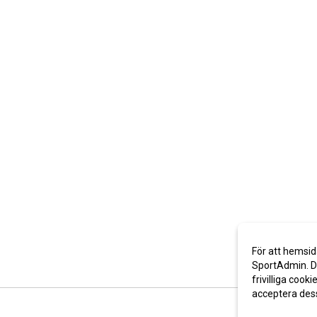
För att hemsid
SportAdmin. De
frivilliga cooki
acceptera des