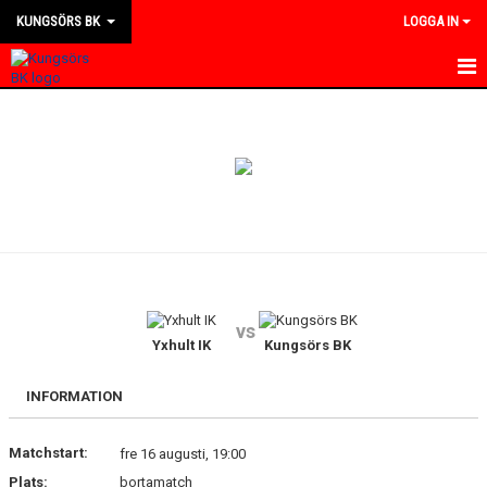
KUNGSÖRS BK
LOGGA IN
HEM
NYHETER
KALENDER
MATCHER
KONTAKT
vs
OM KLUBBEN
Yxhult IK
Kungsörs BK
BILDGALLERI
INFORMATION
DOKUMENT
Matchstart:
fre 16 augusti, 19:00
Plats:
bortamatch
BLI MEDLEM I KBK