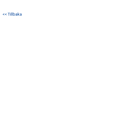
STYRELSEN
<< Tillbaka
DOMARERSÄTTNING