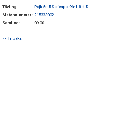
Tävling:
Pojk 5m5 Seriespel 9år Höst 5
STYRELSEN
Matchnummer:
215333002
Samling:
09:00
DOMARERSÄTTNING
<< Tillbaka