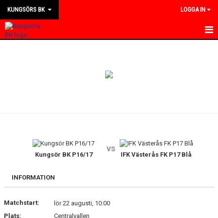
KUNGSÖRS BK
LOGGA IN
HEM
NYHETER
KALENDER
MATCHER
KONTAKT
vs
OM KLUBBEN
Kungsör BK P16/17
IFK Västerås FK P17 Blå
BILDGALLERI
INFORMATION
DOKUMENT
Matchstart:
lör 22 augusti, 10:00
Plats:
Centralvallen
BLI MEDLEM I KBK