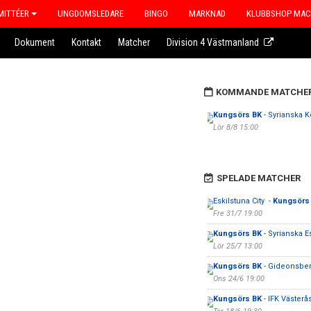
ITTÉER
UNGDOMSLEDARE
BINGO
MARKNAD
KLUBBSHOP MA
Dokument
Kontakt
Matcher
Division 4 Västmanland
KOMMANDE MATCHE
Kungsörs BK
- Syrianska 
Lör 8/8 15:00
SPELADE MATCHER
Eskilstuna City -
Kungsörs
Fre 31/7 19:00
Kungsörs BK
- Syrianska E
Lör 25/7 13:00
Kungsörs BK
- Gideonsber
Ons 24/6 19:00
Kungsörs BK
- IFK Västerå