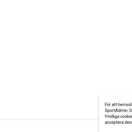
För att hemsid
SportAdmin. De
frivilliga cooki
acceptera des