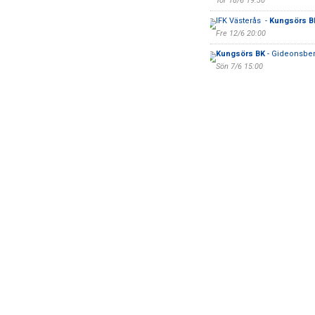
Tor 18/6 19:30
IFK Västerås -
Kungsörs B
Fre 12/6 20:00
Kungsörs BK
- Gideonsber
Sön 7/6 15:00