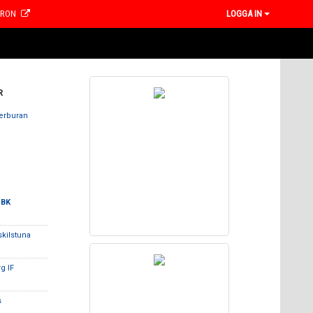
CRON
LOGGA IN
R
Kerburan
 BK
skilstuna
g IF
s