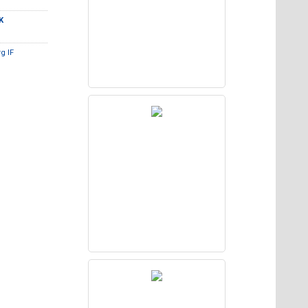
K
g IF