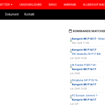
ITTÉER
UNGDOMSLEDARE
BINGO
MARKNAD
KLUBBSHOP MA
Dokument
Kontakt
KOMMANDE MATCHE
Kungsör BK P16/17
- Skilj
Sön 16/8 11:00
Kungsör BK P16/17
-
IFK Västerås FK P17 Blå
Lör 22/8 10:00
IK Franke P2017 Vit -
Kungsör BK P16/17
Lör 29/8
Dingtuna GIF P15/16 -
Kungsör BK P16/17
Lör 29/8 13:00
FC Europe Juniors 1 -
Kungsör BK P16/17
Lör 5/9