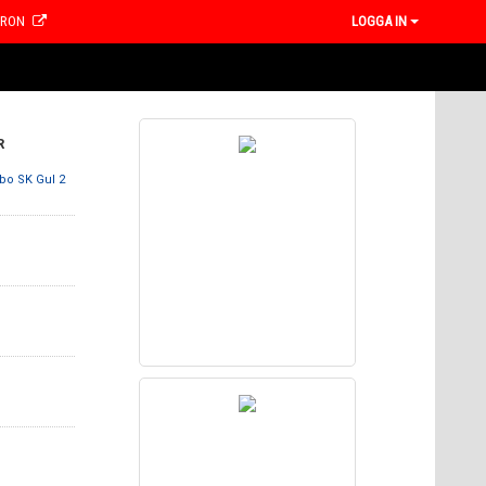
CRON
LOGGA IN
R
ebo SK Gul 2