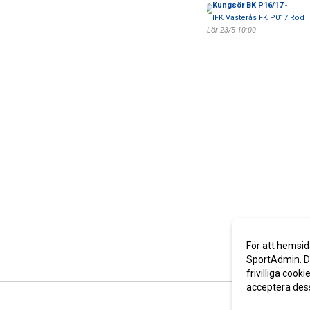
Kungsör BK P16/17
-
IFK Västerås FK P017 Röd
Lör 23/5 10:00
För att hemsid
SportAdmin. De
frivilliga cooki
acceptera des