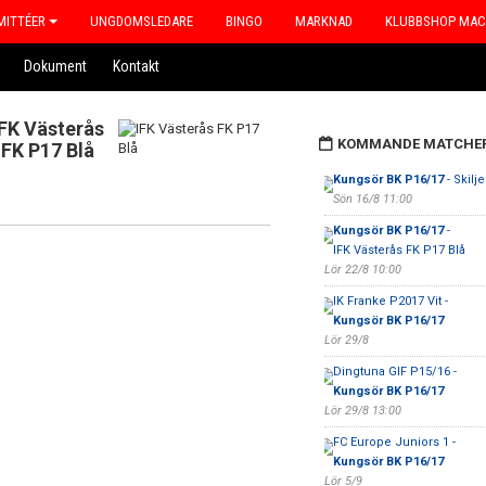
ITTÉER
UNGDOMSLEDARE
BINGO
MARKNAD
KLUBBSHOP MA
Dokument
Kontakt
IFK Västerås
KOMMANDE MATCHE
FK P17 Blå
Kungsör BK P16/17
- Skilj
Sön 16/8 11:00
Kungsör BK P16/17
-
IFK Västerås FK P17 Blå
Lör 22/8 10:00
IK Franke P2017 Vit -
Kungsör BK P16/17
Lör 29/8
Dingtuna GIF P15/16 -
Kungsör BK P16/17
Lör 29/8 13:00
FC Europe Juniors 1 -
Kungsör BK P16/17
Lör 5/9