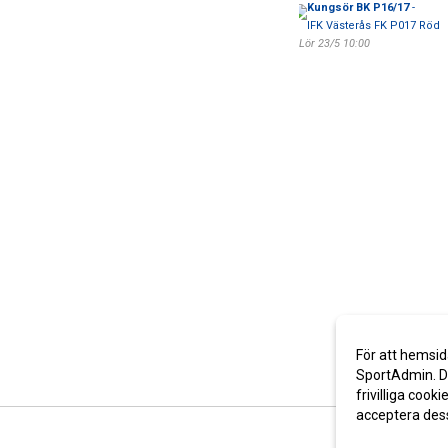
Kungsör BK P16/17
-
IFK Västerås FK P017 Röd
Lör 23/5 10:00
För att hemsid
SportAdmin. De
frivilliga cooki
acceptera des