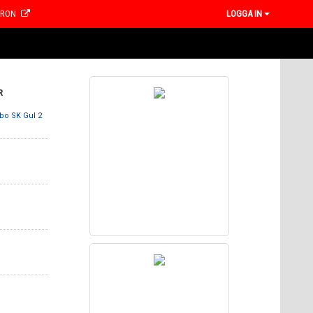
CRON
LOGGA IN
R
ebo SK Gul 2