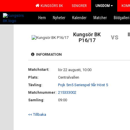
KUNGSÖRS BK
SENIORER
UNGDOM
KOMM
Hem
Nyheter
Kalender
Matcher
Bildgalleri
Kungsör BK
vs
P16/17
INFORMATION
Matchstart:
lör 22 augusti, 10:00
Plats:
Centralvallen
Tävling:
Pojk 5m5 Seriespel 9år Höst 5
Matchnummer:
215333002
Samling:
09:00
<< Tillbaka