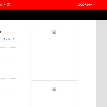
CRON
LOGGA IN
R
ebo SK Gul 2