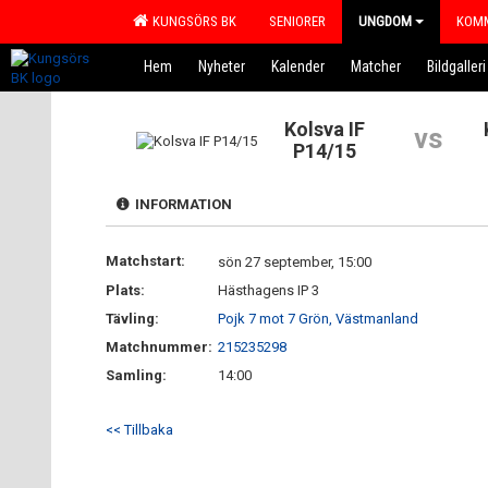
KUNGSÖRS BK
SENIORER
UNGDOM
KOMM
Hem
Nyheter
Kalender
Matcher
Bildgalleri
Kolsva IF
vs
P14/15
INFORMATION
Matchstart:
sön 27 september, 15:00
Plats:
Hästhagens IP 3
Tävling:
Pojk 7 mot 7 Grön, Västmanland
Matchnummer:
215235298
Samling:
14:00
<< Tillbaka