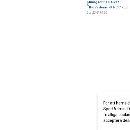
Kungsör BK P16/17
-
IFK Västerås FK P017 Röd
Lör 23/5 10:00
För att hemsid
SportAdmin. De
frivilliga cooki
acceptera des