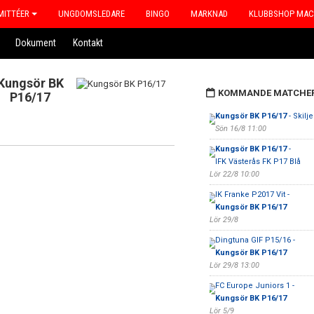
ITTÉER
UNGDOMSLEDARE
BINGO
MARKNAD
KLUBBSHOP MA
Dokument
Kontakt
Kungsör BK
KOMMANDE MATCHE
P16/17
Kungsör BK P16/17
- Skilj
Sön 16/8 11:00
Kungsör BK P16/17
-
IFK Västerås FK P17 Blå
Lör 22/8 10:00
IK Franke P2017 Vit -
Kungsör BK P16/17
Lör 29/8
Dingtuna GIF P15/16 -
Kungsör BK P16/17
Lör 29/8 13:00
FC Europe Juniors 1 -
Kungsör BK P16/17
Lör 5/9