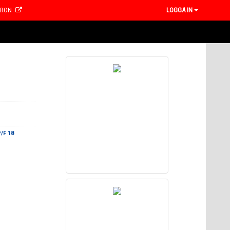
CRON
LOGGA IN
/F 18