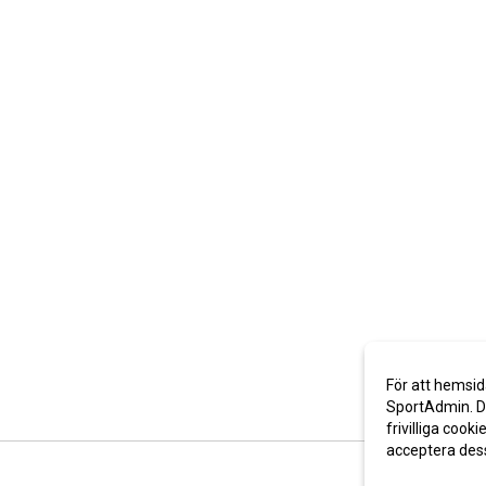
För att hemsid
SportAdmin. De
frivilliga cooki
acceptera des