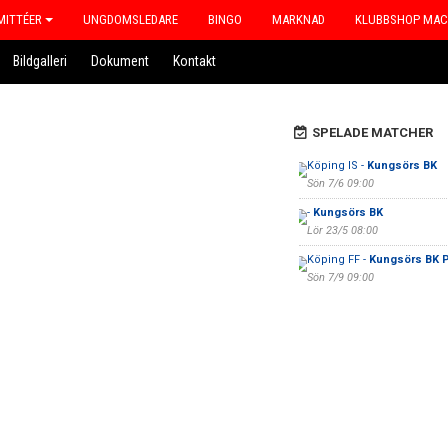
ITTÉER
UNGDOMSLEDARE
BINGO
MARKNAD
KLUBBSHOP MA
Bildgalleri
Dokument
Kontakt
SPELADE MATCHER
Köping IS -
Kungsörs BK
Sön 7/6 09:00
-
Kungsörs BK
Lör 23/5 08:00
Köping FF -
Kungsörs BK P
Sön 7/9 09:00