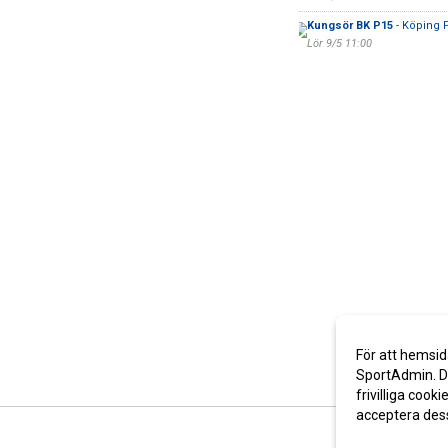
Kungsör BK P15
- Köping F
Lör 9/5 11:00
För att hemsid
SportAdmin. De
frivilliga cooki
acceptera des