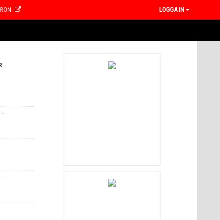
CRON
LOGGA IN
R
 -
 -