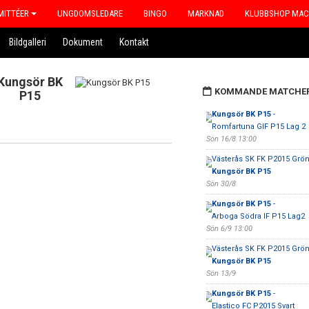
ITTÉER
UNGDOMSLEDARE
BINGO
MARKNAD
KLUBBSHOP MA
Bildgalleri
Dokument
Kontakt
Kungsör BK
KOMMANDE MATCHE
P15
Kungsör BK P15
-
Romfartuna GIF P15 Lag 2
Sön 16/8 13:00
Västerås SK FK P2015 Grön
Kungsör BK P15
Sön 30/8
Kungsör BK P15
-
Arboga Södra IF P15 Lag2
Sön 6/9 13:00
Västerås SK FK P2015 Grön
Kungsör BK P15
Sön 13/9
Kungsör BK P15
-
Elastico FC P2015 Svart