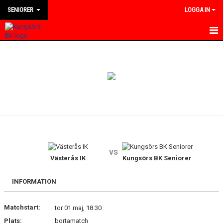
SENIORER
LOGGA IN
HEM
NYHETER
KALENDER
TRUPPEN
BILDGALLERI
vs
DOKUMENT
Västerås IK
Kungsörs BK Seniorer
KONTAKT
INFORMATION
MATCHER
Matchstart:
tor 01 maj, 18:30
Plats:
bortamatch
DIVISION 4 VÄSTMANLAND