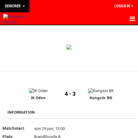
SENIORER
LOGGA IN
HEM
NYHETER
KALENDER
TRUPPEN
BILDGALLERI
4 - 3
DOKUMENT
IK Oden
Kungsör BK
KONTAKT
INFORMATION
MATCHER
Matchstart:
sön 29 juni, 13:00
Plats:
Brandthovda A
DIVISION 4 VÄSTMANLAND