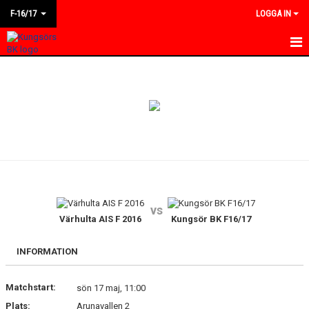
F-16/17
LOGGA IN
HEM
NYHETER
KALENDER
MATCHER
TRUPPEN
vs
BILDGALLERI
Värhulta AIS F 2016
Kungsör BK F16/17
DOKUMENT
INFORMATION
KONTAKT
Matchstart:
sön 17 maj, 11:00
Plats:
Arunavallen 2