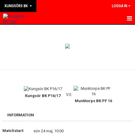
KUNGSÖRS BK
LOGGA IN
HEM
NYHETER
KALENDER
MATCHER
KONTAKT
vs
OM KLUBBEN
Kungsör BK P16/17
Munktorps BK PF 16
BILDGALLERI
INFORMATION
DOKUMENT
Matchstart:
sön 24 maj, 10:00
BLI MEDLEM I KBK