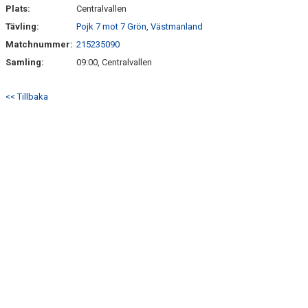
Plats:
Centralvallen
Tävling:
Pojk 7 mot 7 Grön, Västmanland
STYRELSEN
Matchnummer:
215235090
DOMARERSÄTTNING
Samling:
09:00, Centralvallen
<< Tillbaka