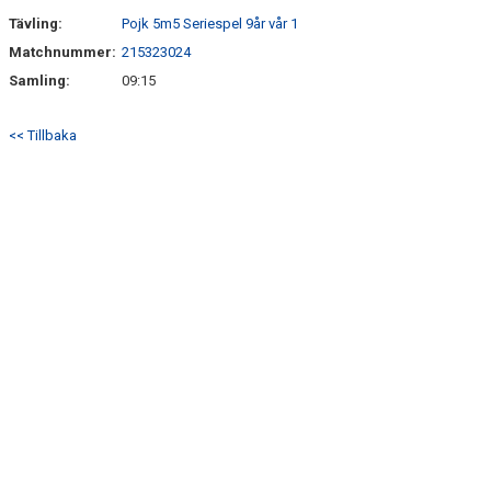
Tävling:
Pojk 5m5 Seriespel 9år vår 1
STYRELSEN
Matchnummer:
215323024
Samling:
09:15
DOMARERSÄTTNING
<< Tillbaka