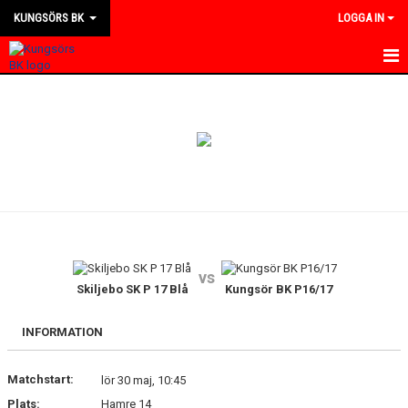
KUNGSÖRS BK
LOGGA IN
HEM
NYHETER
KALENDER
MATCHER
KONTAKT
vs
OM KLUBBEN
Skiljebo SK P 17 Blå
Kungsör BK P16/17
BILDGALLERI
INFORMATION
DOKUMENT
Matchstart:
lör 30 maj, 10:45
Plats:
Hamre 14
BLI MEDLEM I KBK