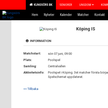
KUNGSÖRS BK
SENIORER
UNGDOM
KOMM
Hem
Nyheter
Kalender
Matcher
Kontakt
Köping IS
INFORMATION
Matchstart:
sön 07 juni, 09:00
Plats:
Poolspel
Samling:
Centralvallen
Aktivitetsinfo:
Poolspel i Köping. 3st matcher första börjar
Spelschemat uppdaterat.
<< Tillbaka