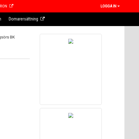
CRON
LOGGA IN
n
Domarersättning