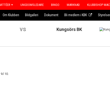
ITTÉER
UNGDOMSLEDARE
BINGO
MARKNAD
KLUBBSHOP MA
Om Klubben
Bildgalleri
Dokument
Bli medlem i KBK
Styrelse
vs
Kungsörs BK
 kl 10.