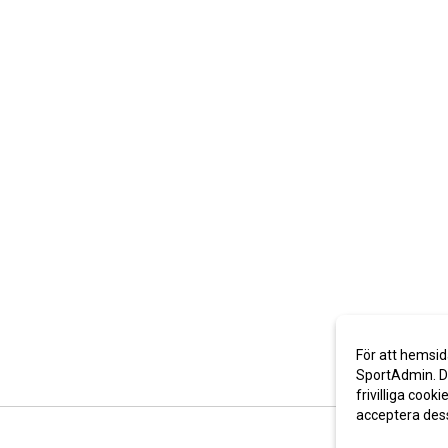
För att hemsid
SportAdmin. De
frivilliga cooki
acceptera des