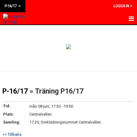
P-16/17
LOGGA IN
HEM
NYHETER
KALENDER
MATCHER
BILDGALLERI
P-16/17
» Träning P16/17
DOKUMENT
Tid:
mån 08 juni, 17:30 - 19:00
KONTAKT
Plats:
Centralvallen
Samling:
17:20, Omklädningsrummet Centralvallen
<< Tillbaka