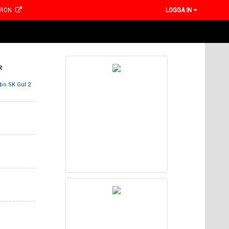
CRON
LOGGA IN
R
ebo SK Gul 2