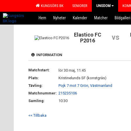
KUNGSÖRS BK
SENIORER
UNGDOM
KOMM
Hem
Nyheter
Kalender
Matcher
Bildgalleri
Elastico FC
vs
P2016
INFORMATION
Matchstart:
lör 30 maj, 11:45
Plats:
Kristinelunds SF (konstgräs)
Tävling:
Pojk 7 mot 7 Grön, Västmanland
Matchnummer:
215235106
Samling:
10:30
<< Tillbaka