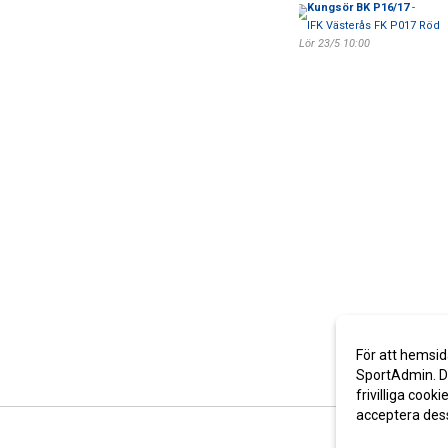
Kungsör BK P16/17
-
IFK Västerås FK P017 Röd
Lör 23/5 10:00
För att hemsid
SportAdmin. De
frivilliga cooki
acceptera des