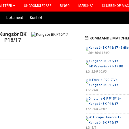
ITTÉER
UNGDOMSLEDARE
BINGO
MARKNAD
KLUBBSHOP MA
Dokument
Kontakt
Kungsör BK
KOMMANDE MATCHE
P16/17
Kungsör BK P16/17
- Skilj
Sön 16/8 11:00
Kungsör BK P16/17
-
IFK Västerås FK P17 Blå
Lör 22/8 10:00
IK Franke P2017 Vit -
Kungsör BK P16/17
Lör 29/8
Dingtuna GIF P15/16 -
Kungsör BK P16/17
Lör 29/8 13:00
FC Europe Juniors 1 -
Kungsör BK P16/17
Lör 5/9