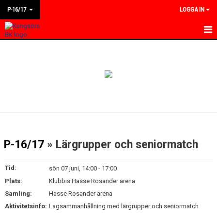
P-16/17
LOGGA IN
HEM
NYHETER
KALENDER
MATCHER
BILDGALLERI
P-16/17
» Lärgrupper och seniormatch
DOKUMENT
Tid:
sön 07 juni, 14:00 - 17:00
KONTAKT
Plats:
Klubbis Hasse Rosander arena
Samling:
Hasse Rosander arena
Aktivitetsinfo:
Lagsammanhållning med lärgrupper och seniormatch