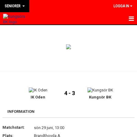
SENIORER
LOGGA IN
HEM
NYHETER
KALENDER
TRUPPEN
BILDGALLERI
4 - 3
DOKUMENT
IK Oden
Kungsör BK
KONTAKT
INFORMATION
MATCHER
Matchstart:
sön 29 juni, 13:00
Plats:
Brandthovda A
DIVISION 4 VÄSTMANLAND