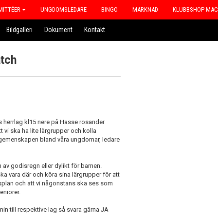
ITTÉER
UNGDOMSLEDARE
BINGO
MARKNAD
KLUBBSHOP MA
Bildgalleri
Dokument
Kontakt
tch
herrlag kl15 nere på Hasse rosander
 vi ska ha lite lärgrupper och kolla
ka gemenskapen bland våra ungdomar, ledare
 av godisregn eller dylikt för barnen.
a vara där och köra sina lärgrupper för att
llsplan och att vi någonstans ska ses som
eniorer.
in till respektive lag så svara gärna JA