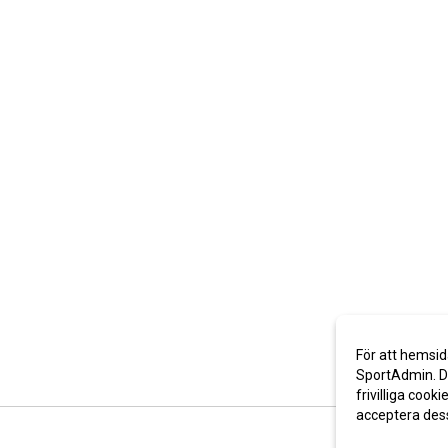
För att hemsid
SportAdmin. De
frivilliga cooki
acceptera des