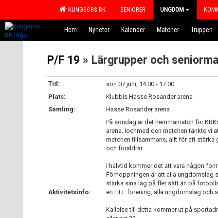
KUNGSÖRS BK
SENIORER
UNGDOM
KOMM
Hem
Nyheter
Kalender
Matcher
Truppen
P/F 19
» Lärgrupper och seniorma
Tid:
sön 07 juni, 14:00 - 17:00
Plats:
Klubbis Hasse Rosander arena
Samling:
Hasse Rosander arena
På söndag är det hemmamatch för KBKs 
arena. Iochmed den matchen tänkte vi att
matchen tillsammans, allt för att stär
och föräldrar.
I halvtid kommer det att vara någon form
Förhoppningen är att alla ungdomslag sk
stärka sina lag på fler sätt än på fotbo
Aktivitetsinfo:
en HEL förening, alla ungdomslag och s
Kallelse till detta kommer ut på sportadm