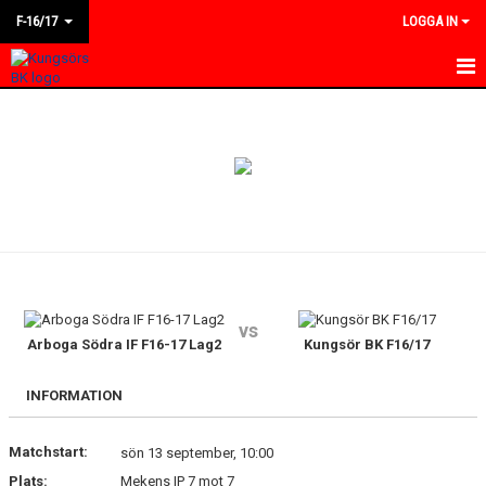
F-16/17
LOGGA IN
HEM
NYHETER
KALENDER
MATCHER
TRUPPEN
vs
BILDGALLERI
Arboga Södra IF F16-17 Lag2
Kungsör BK F16/17
DOKUMENT
INFORMATION
KONTAKT
Matchstart:
sön 13 september, 10:00
Plats:
Mekens IP 7 mot 7