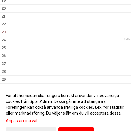
19
20
21
22
23
v.35
24
25
26
27
28
29
30
v.36
31
För att hemsidan ska fungera korrekt använder vi nödvändiga
cookies från SportAdmin. Dessa går inte att stänga av.
Föreningen kan också använda frivilliga cookies, t.ex. för statistik
eller marknadsföring. Du väljer själv om du vill acceptera dessa.
Anpassa dina val
Cookie-inställningar
Gå till Webbversion