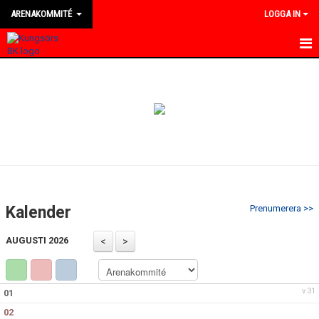
ARENAKOMMITÉ
LOGGA IN
HEM
NYHETER
KALENDER
MEDLEMMAR
BILDGALLERI
Kalender
Prenumerera >>
DOKUMENT
AUGUSTI 2026
KONTAKT
v.31
01
02