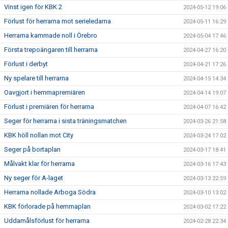
Vinst igen för KBK 2
2024-05-12 19:06
Förlust för herrarna mot serieledarna
2024-05-11 16:29
Herrarna kammade noll i Örebro
2024-05-04 17:46
Första trepoängaren till herrarna
2024-04-27 16:20
Förlust i derbyt
2024-04-21 17:26
Ny spelare till herrarna
2024-04-15 14:34
Oavgjort i hemmapremiären
2024-04-14 19:07
Förlust i premiären för herrarna
2024-04-07 16:42
Seger för herrarna i sista träningsmatchen
2024-03-26 21:58
KBK höll nollan mot City
2024-03-24 17:02
Seger på bortaplan
2024-03-17 18:41
Målvakt klar för herrarna
2024-03-16 17:43
Ny seger för A-laget
2024-03-13 22:59
Herrarna nollade Arboga Södra
2024-03-10 13:02
KBK förlorade på hemmaplan
2024-03-02 17:22
Uddamålsförlust för herrarna
2024-02-28 22:34