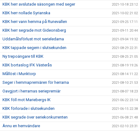
KBK herr avslutade säsongen med seger
2021-10-18 23:12
KBK herr nollade Syrianska
2021-10-02 21:02
KBK herr vann hemma på Runevallen
2021-09-25 17:11
KBK herr segrade mot Gideonsberg
2021-09-11 20:44
Uddamålsförlust mot serieledarna
2021-09-04 19:32
KBK tappade segern i slutsekunden
2021-08-29 22:31
Ny trepoängare till KBK
2021-08-25 21:05
KBK bortaslog IFK Västerås
2021-08-19 19:26
Mållöst i Munktorp
2021-08-14 11:22
Seger i hemmapremiären för herrarna
2021-08-10 21:53
Oavgjort i herrarnas seriepremiär
2021-08-07 18:23
KBK föll mot Mariebergs IK
2021-06-22 23:14
KBK förlorade i slutsekunden
2021-06-15 22:38
KBK segrade över seriekonkurrenten
2021-06-08 21:48
Ännu en hemvändare
2021-02-10 23:31
Nyförvärv #3
2020-12-16 13:21