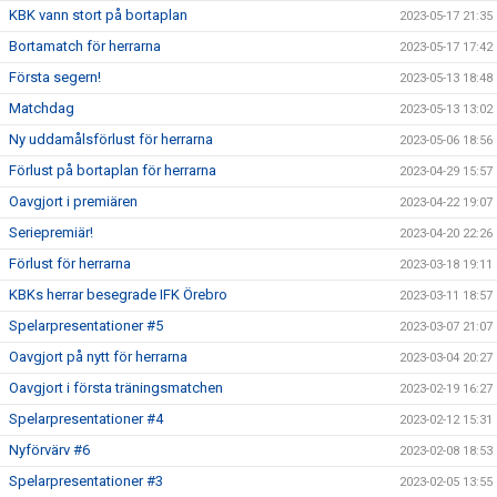
KBK vann stort på bortaplan
2023-05-17 21:35
Bortamatch för herrarna
2023-05-17 17:42
Första segern!
2023-05-13 18:48
Matchdag
2023-05-13 13:02
Ny uddamålsförlust för herrarna
2023-05-06 18:56
Förlust på bortaplan för herrarna
2023-04-29 15:57
Oavgjort i premiären
2023-04-22 19:07
Seriepremiär!
2023-04-20 22:26
Förlust för herrarna
2023-03-18 19:11
KBKs herrar besegrade IFK Örebro
2023-03-11 18:57
Spelarpresentationer #5
2023-03-07 21:07
Oavgjort på nytt för herrarna
2023-03-04 20:27
Oavgjort i första träningsmatchen
2023-02-19 16:27
Spelarpresentationer #4
2023-02-12 15:31
Nyförvärv #6
2023-02-08 18:53
Spelarpresentationer #3
2023-02-05 13:55