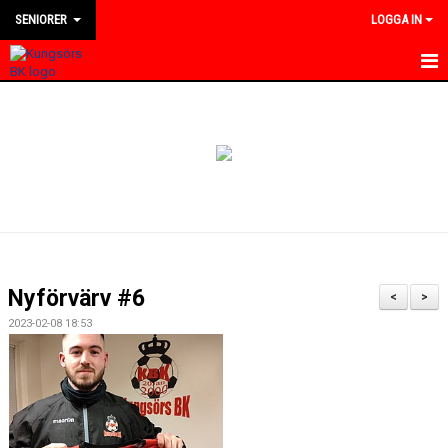
SENIORER
LOGGA IN
HEM
NYHETER
KALENDER
TRUPPEN
BILDGALLERI
Nyförvärv #6
<
>
DOKUMENT
2023-02-08 18:53
KONTAKT
MATCHER
DIVISION 4 VÄSTMANLAND