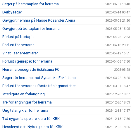
Seger på hemmaplan för herrarna
2026-06-07 18:40
Derbyseger
2026-05-14 00:47
Oavgjort hemma på Hasse Rosander Arena
2026-05-08 21:20
Oavgjort på bortaplan för herrarna
2026-05-03 15:05
Förlust på bortaplan
2026-04-26 12:53
Förlust för herrarna
2026-04-18 20:11
Vinst i seriepremiären
2026-04-12 15:51
Förlust i genrepet för herrarna
2026-04-06 17:50
Herrarna besegrade Eskilstuna FC
2026-03-28
Seger för herrarna mot Syrianska Eskilstuna
2026-03-22 18:25
Förlust för herrarna i första träningsmatchen
2026-03-01 16:47
Ytterligare en förlängning
2025-12-20 18:07
Tre förlängningar för herrarna
2025-12-20 18:03
Ung talang klar för herrarna
2025-12-13 17:57
Två nygamla spelare klara för KBK
2025-12-13 17:50
Hessleryd och Nyberg klara för KBK
2025-12-05 18:55