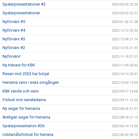
Spelarpresentationer #2
2023-02-02 22:24
Spelarpresentationer
2023-02-02 22:21
Nyförvärv #5
2023-01-26 21:28
Nyförvärv #4
2022-12-15 20:32
Nyförvärv #3
2022-12-08 21:14
Nyförvärv #2
2022-12-05 21:45
Nyförvärv!
2022-11-18 21:01
Ny tränare för KBK
2022-11-09 20:42
Resan mot 2023 har börjat
2022-10-14 20:41
Herrarna vann i sista omgången
2022-10-02 13:05
KBK vände och vann
2022-09-17 19:06
Förlust mot serieledarna
2022-09-11 15:25
Ny seger för herrarna
2022-08-26 21:07
Äntligen seger för herrarna
2022-08-18 21:15
Spelarpresentation #26
2022-06-14 19:56
Uddamålsförlust för herrana
2022-06-02 20:12