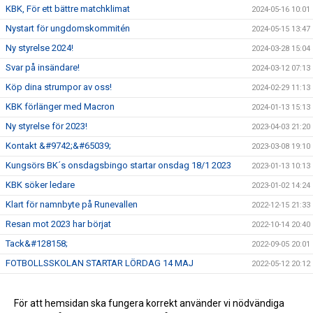
KBK, För ett bättre matchklimat
2024-05-16 10:01
Nystart för ungdomskommitén
2024-05-15 13:47
Ny styrelse 2024!
2024-03-28 15:04
Svar på insändare!
2024-03-12 07:13
Köp dina strumpor av oss!
2024-02-29 11:13
KBK förlänger med Macron
2024-01-13 15:13
Ny styrelse för 2023!
2023-04-03 21:20
Kontakt &#9742;&#65039;
2023-03-08 19:10
Kungsörs BK´s onsdagsbingo startar onsdag 18/1 2023
2023-01-13 10:13
KBK söker ledare
2023-01-02 14:24
Klart för namnbyte på Runevallen
2022-12-15 21:33
Resan mot 2023 har börjat
2022-10-14 20:40
Tack&#128158;
2022-09-05 20:01
FOTBOLLSSKOLAN STARTAR LÖRDAG 14 MAJ
2022-05-12 20:12
Webbshop KBK
2021-03-28 16:39
SE HIT!!
För att hemsidan ska fungera korrekt använder vi nödvändiga
2020-11-10 06:51