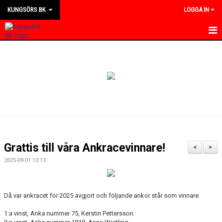
KUNGSÖRS BK
LOGGA IN
HEM
NYHETER
KALENDER
MATCHER
KONTAKT
Grattis till våra Ankracevinnare!
<
>
OM KLUBBEN
2025-09-01 10:13
BILDGALLERI
Då var ankracet för 2025 avgjort och följande ankor står som vinnare
DOKUMENT
1:a vinst, Anka nummer 75, Kerstin Pettersson
BLI MEDLEM I KBK