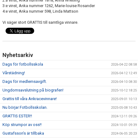
2:a vinst, Anka nummer 1818, Anna Wretling
3:e vinst, Anka nummer 1262, Marie-louise Rosander
4:e vinst, Anka nummer 598, Linda Mattson
STYRELSEN
Vi säger stort GRATTIS till samtliga vinnare.
DOMARERSÄTTNING
Nyhetsarkiv
Dags för fotbollsskola
2026-04-22 08:58
Vårstädning!
2026-04-12 12:49
Dags för medlemsavgift.
2026-04-10 08:30
Ungdomsavslutning på biografen!
2025-10-12 18:25
Grattis till våra Ankracevinnare!
2025-09-01 10:13
Nu börjar Fotbollsskolan.
2025-05-08 10:43
GRATTIS ESTER!!
2024-12-11 09:26
Köp strumpor av oss!!
2024-10-01 09:39
Gustafsson’s är tillbaka
2024-06-05 20:23