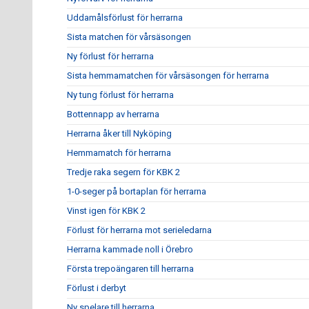
Uddamålsförlust för herrarna
Sista matchen för vårsäsongen
Ny förlust för herrarna
Sista hemmamatchen för vårsäsongen för herrarna
Ny tung förlust för herrarna
Bottennapp av herrarna
Herrarna åker till Nyköping
Hemmamatch för herrarna
Tredje raka segern för KBK 2
1-0-seger på bortaplan för herrarna
Vinst igen för KBK 2
Förlust för herrarna mot serieledarna
Herrarna kammade noll i Örebro
Första trepoängaren till herrarna
Förlust i derbyt
Ny spelare till herrarna