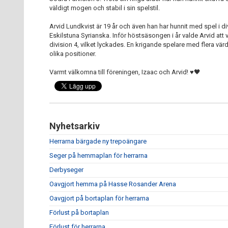
väldigt mogen och stabil i sin spelstil.
Arvid Lundkvist är 19 år och även han har hunnit med spel i
Eskilstuna Syrianska. Inför höstsäsongen i år valde Arvid att 
division 4, vilket lyckades. En krigande spelare med flera 
olika positioner.
Varmt välkomna till föreningen, Izaac och Arvid! ♥️🖤
Nyhetsarkiv
Herrarna bärgade ny trepoängare
Seger på hemmaplan för herrarna
Derbyseger
Oavgjort hemma på Hasse Rosander Arena
Oavgjort på bortaplan för herrarna
Förlust på bortaplan
Förlust för herrarna