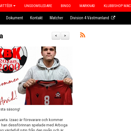
ITTÉER
UNGDOMSLEDARE
BINGO
MARKNAD
KLUBBSHOP MA
Dokument
Kontakt
Matcher
Division 4 Västmanland
a
<
>
ästa säsong!
svarta. Izaac är försvarare och kommer
nan han dessförinnan spelade med Arboga
sig värdefull rutin från den nivån och är