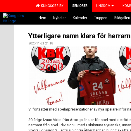
KUNGSÖRS BK
SENIORER
UNGDOM
KOMM
Hem
Nyheter
Kalender
Truppen
Bildgalleri
Ytterligare namn klara för herrarn
2023-11-21 21:18
Vi fortsätter med spelarpresentationer av nya spelare inför n
20-årige Izaac Vidin från Arboga är klar för spel med de röd
närmast från spel i division 3 med Eskilstuna Syrianska, in
Södra i division 3. Trots sin ringa ålder har han hunnit skaffa 