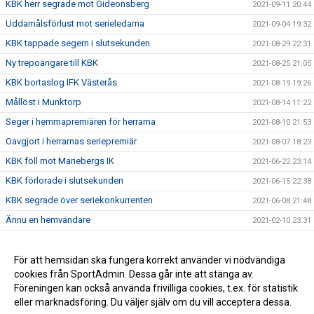
KBK herr segrade mot Gideonsberg
2021-09-11 20:44
Uddamålsförlust mot serieledarna
2021-09-04 19:32
KBK tappade segern i slutsekunden
2021-08-29 22:31
Ny trepoängare till KBK
2021-08-25 21:05
KBK bortaslog IFK Västerås
2021-08-19 19:26
Mållöst i Munktorp
2021-08-14 11:22
Seger i hemmapremiären för herrarna
2021-08-10 21:53
Oavgjort i herrarnas seriepremiär
2021-08-07 18:23
KBK föll mot Mariebergs IK
2021-06-22 23:14
KBK förlorade i slutsekunden
2021-06-15 22:38
KBK segrade över seriekonkurrenten
2021-06-08 21:48
Ännu en hemvändare
2021-02-10 23:31
Nyförvärv #3
2020-12-16 13:21
Nyförvärv #2
För att hemsidan ska fungera korrekt använder vi nödvändiga
2020-12-08 20:02
cookies från SportAdmin. Dessa går inte att stänga av.
Nyförvärv till seniorlaget!
2020-12-06 14:37
Föreningen kan också använda frivilliga cookies, t.ex. för statistik
eller marknadsföring. Du väljer själv om du vill acceptera dessa.