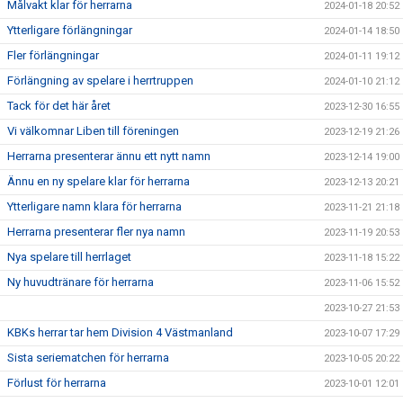
Målvakt klar för herrarna
2024-01-18 20:52
Ytterligare förlängningar
2024-01-14 18:50
Fler förlängningar
2024-01-11 19:12
Förlängning av spelare i herrtruppen
2024-01-10 21:12
Tack för det här året
2023-12-30 16:55
Vi välkomnar Liben till föreningen
2023-12-19 21:26
Herrarna presenterar ännu ett nytt namn
2023-12-14 19:00
Ännu en ny spelare klar för herrarna
2023-12-13 20:21
Ytterligare namn klara för herrarna
2023-11-21 21:18
Herrarna presenterar fler nya namn
2023-11-19 20:53
Nya spelare till herrlaget
2023-11-18 15:22
Ny huvudtränare för herrarna
2023-11-06 15:52
2023-10-27 21:53
KBKs herrar tar hem Division 4 Västmanland
2023-10-07 17:29
Sista seriematchen för herrarna
2023-10-05 20:22
Förlust för herrarna
2023-10-01 12:01