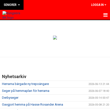
SENIORER
LOGGA IN
HEM
NYHETER
KALENDER
TRUPPEN
BILDGALLERI
Nyhetsarkiv
DOKUMENT
Herrarna bärgade ny trepoängare
2026-06-13 21:44
KONTAKT
Seger på hemmaplan för herrarna
2026-06-07 18:40
Derbyseger
2026-05-14 00:47
MATCHER
Oavgjort hemma på Hasse Rosander Arena
2026-05-08 21:20
DIVISION 4 VÄSTMANLAND