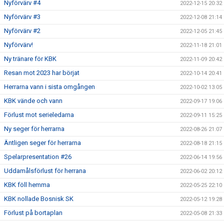
Nyförvärv #4
2022-12-15 20:32
Nyförvärv #3
2022-12-08 21:14
Nyförvärv #2
2022-12-05 21:45
Nyförvärv!
2022-11-18 21:01
Ny tränare för KBK
2022-11-09 20:42
Resan mot 2023 har börjat
2022-10-14 20:41
Herrarna vann i sista omgången
2022-10-02 13:05
KBK vände och vann
2022-09-17 19:06
Förlust mot serieledarna
2022-09-11 15:25
Ny seger för herrarna
2022-08-26 21:07
Äntligen seger för herrarna
2022-08-18 21:15
Spelarpresentation #26
2022-06-14 19:56
Uddamålsförlust för herrana
2022-06-02 20:12
KBK föll hemma
2022-05-25 22:10
KBK nollade Bosnisk SK
2022-05-12 19:28
Förlust på bortaplan
2022-05-08 21:33