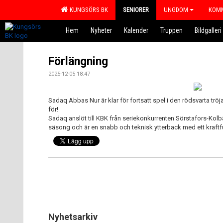
KUNGSÖRS BK
SENIORER
UNGDOM
KOMM
Hem
Nyheter
Kalender
Truppen
Bildgalleri
Förlängning
2025-12-05 18:47
Sadaq Abbas Nur är klar för fortsatt spel i den rödsvarta tröj
för!
Sadaq anslöt till KBK från seriekonkurrenten Sörstafors-K
säsong och är en snabb och teknisk ytterback med ett kraftfu
Nyhetsarkiv