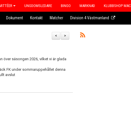
ITTÉER
UNGDOMSLEDARE
BINGO
MARKNAD
KLUBBSHOP MA
Dokument
Kontakt
Matcher
Division 4 Västmanland
<
>
an över säsongen 2026, vilket vi är glada
olbäck FK under sommaruppehållet denna
llt avslut