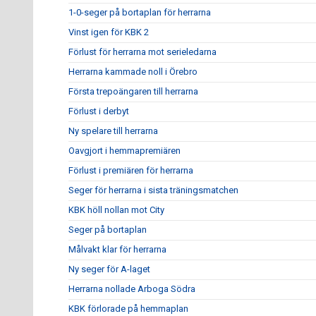
1-0-seger på bortaplan för herrarna
Vinst igen för KBK 2
Förlust för herrarna mot serieledarna
Herrarna kammade noll i Örebro
Första trepoängaren till herrarna
Förlust i derbyt
Ny spelare till herrarna
Oavgjort i hemmapremiären
Förlust i premiären för herrarna
Seger för herrarna i sista träningsmatchen
KBK höll nollan mot City
Seger på bortaplan
Målvakt klar för herrarna
Ny seger för A-laget
Herrarna nollade Arboga Södra
KBK förlorade på hemmaplan