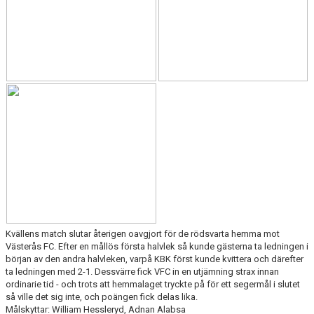
Kvällens match slutar återigen oavgjort för de rödsvarta hemma mot
Västerås FC. Efter en mållös första halvlek så kunde gästerna ta ledningen i
början av den andra halvleken, varpå KBK först kunde kvittera och därefter
ta ledningen med 2-1. Dessvärre fick VFC in en utjämning strax innan
ordinarie tid - och trots att hemmalaget tryckte på för ett segermål i slutet
så ville det sig inte, och poängen fick delas lika.
Målskyttar: William Hessleryd, Adnan Alabsa