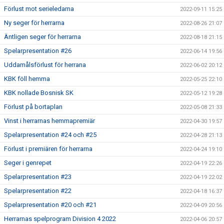
Förlust mot serieledarna
2022-09-11 15:25
Ny seger för herrarna
2022-08-26 21:07
Äntligen seger för herrarna
2022-08-18 21:15
Spelarpresentation #26
2022-06-14 19:56
Uddamålsförlust för herrana
2022-06-02 20:12
KBK föll hemma
2022-05-25 22:10
KBK nollade Bosnisk SK
2022-05-12 19:28
Förlust på bortaplan
2022-05-08 21:33
Vinst i herrarnas hemmapremiär
2022-04-30 19:57
Spelarpresentation #24 och #25
2022-04-28 21:13
Förlust i premiären för herrarna
2022-04-24 19:10
Seger i genrepet
2022-04-19 22:26
Spelarpresentation #23
2022-04-19 22:02
Spelarpresentation #22
2022-04-18 16:37
Spelarpresentation #20 och #21
2022-04-09 20:56
Herrarnas spelprogram Division 4 2022
2022-04-06 20:57