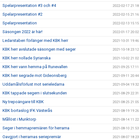
Spelarpresentation #3 och #4
2022-02-17 21:18
Spelarpresentation #2
2022-02-15 21:16
Spelarpresentation
2022-02-13 15:15
Säsongen 2022 är här!
2022-01-17 20:02
Ledarstaben förlänger med KBK herr
2021-10-31 19:46
KBK herr avslutade säsongen med seger
2021-10-18 23:12
KBK herr nollade Syrianska
2021-10-02 21:02
KBK herr vann hemma på Runevallen
2021-09-25 17:11
KBK herr segrade mot Gideonsberg
2021-09-11 20:44
Uddamålsförlust mot serieledarna
2021-09-04 19:32
KBK tappade segern i slutsekunden
2021-08-29 22:31
Ny trepoängare till KBK
2021-08-25 21:05
KBK bortaslog IFK Västerås
2021-08-19 19:26
Mållöst i Munktorp
2021-08-14 11:22
Seger i hemmapremiären för herrarna
2021-08-10 21:53
Oavgjort i herrarnas seriepremiär
2021-08-07 18:23