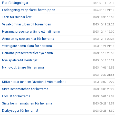
Fler förlängningar
2024-01-11 19:12
Förlängning av spelare i herrtruppen
2024-01-10 21:12
Tack för det här året
2023-12-30 16:55
Vi välkomnar Liben till föreningen
2023-12-19 21:26
Herrarna presenterar ännu ett nytt namn
2023-12-14 19:00
Ännu en ny spelare klar för herrarna
2023-12-13 20:21
Ytterligare namn klara för herrarna
2023-11-21 21:18
Herrarna presenterar fler nya namn
2023-11-19 20:53
Nya spelare till herrlaget
2023-11-18 15:22
Ny huvudtränare för herrarna
2023-11-06 15:52
2023-10-27 21:53
KBKs herrar tar hem Division 4 Västmanland
2023-10-07 17:29
Sista seriematchen för herrarna
2023-10-05 20:22
Förlust för herrarna
2023-10-01 12:01
Sista hemmamatchen för herrarna
2023-09-29 19:59
Derbyseger för herrarna!
2023-09-23 18:30