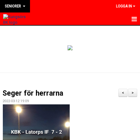
SENIORER
LOGGA IN
HEM
NYHETER
KALENDER
TRUPPEN
BILDGALLERI
Seger för herrarna
<
>
DOKUMENT
2022-03-12 19:09
KONTAKT
MATCHER
DIVISION 4 VÄSTMANLAND