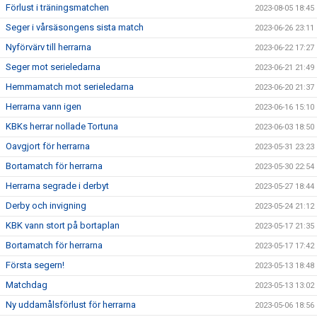
Förlust i träningsmatchen
2023-08-05 18:45
Seger i vårsäsongens sista match
2023-06-26 23:11
Nyförvärv till herrarna
2023-06-22 17:27
Seger mot serieledarna
2023-06-21 21:49
Hemmamatch mot serieledarna
2023-06-20 21:37
Herrarna vann igen
2023-06-16 15:10
KBKs herrar nollade Tortuna
2023-06-03 18:50
Oavgjort för herrarna
2023-05-31 23:23
Bortamatch för herrarna
2023-05-30 22:54
Herrarna segrade i derbyt
2023-05-27 18:44
Derby och invigning
2023-05-24 21:12
KBK vann stort på bortaplan
2023-05-17 21:35
Bortamatch för herrarna
2023-05-17 17:42
Första segern!
2023-05-13 18:48
Matchdag
2023-05-13 13:02
Ny uddamålsförlust för herrarna
2023-05-06 18:56