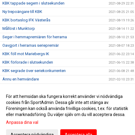
KBK tappade segern i slutsekunden
2021-08-29 22:31
Ny trepoängare till KBK
2021-08-25 21:05
KBK bortaslog IFK Västerås
2021-08-19 19:26
Mållöst i Munktorp
2021-08-14 11:22
Seger i hemmapremiären för herrarna
2021-08-10 21:53
Oavgjort i herrarnas seriepremiär
2021-08-07 18:23
KBK föll mot Mariebergs IK
2021-06-22 23:14
KBK förlorade i slutsekunden
2021-06-15 22:38
KBK segrade över seriekonkurrenten
2021-06-08 21:48
Ännu en hemvändare
2021-02-10 23:31
Nyförvärv #3
2020-12-16 13:21
Nyförvärv #2
För att hemsidan ska fungera korrekt använder vi nödvändiga
2020-12-08 20:02
cookies från SportAdmin. Dessa går inte att stänga av.
Nyförvärv till seniorlaget!
2020-12-06 14:37
Föreningen kan också använda frivilliga cookies, t.ex. för statistik
eller marknadsföring. Du väljer själv om du vill acceptera dessa.
Anpassa dina val
Cookie-inställningar
Gå till Webbversion
Acceptera nödvändiga
Acceptera alla