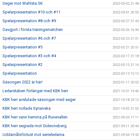
Seger mot Wahlsta SK
2022-03-02 21:48
Spelarpresentation #10 och #11
2022-03-01 20:55
Spelarpresentation #8 och #9
2022-02-27 21:43
Oavgjort i första träningsmatchen
2022-02-26 16:44
Spelarpresentation #6 och #7
2022-02-23 21:01
Spelarpresentation #5
2022-02-21 20:51
Spelarpresentation #3 och #4
2022-02-17 21:18
Spelarpresentation #2
2022-02-15 21:16
Spelarpresentation
2022-02-13 15:15
Säsongen 2022 är här!
2022-01-17 20:02
Ledarstaben förlänger med KBK herr
2021-10-31 19:46
KBK herr avslutade säsongen med seger
2021-10-18 23:12
KBK herr nollade Syrianska
2021-10-02 21:02
KBK herr vann hemma på Runevallen
2021-09-25 17:11
KBK herr segrade mot Gideonsberg
2021-09-11 20:44
Uddamålsförlust mot serieledarna
2021-09-04 19:32