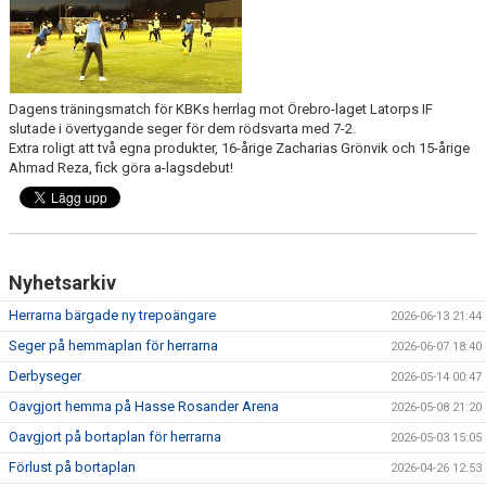
Dagens träningsmatch för KBKs herrlag mot Örebro-laget Latorps IF
slutade i övertygande seger för dem rödsvarta med 7-2.
Extra roligt att två egna produkter, 16-årige Zacharias Grönvik och 15-årige
Ahmad Reza, fick göra a-lagsdebut!
Nyhetsarkiv
Herrarna bärgade ny trepoängare
2026-06-13 21:44
Seger på hemmaplan för herrarna
2026-06-07 18:40
Derbyseger
2026-05-14 00:47
Oavgjort hemma på Hasse Rosander Arena
2026-05-08 21:20
Oavgjort på bortaplan för herrarna
2026-05-03 15:05
Förlust på bortaplan
2026-04-26 12:53