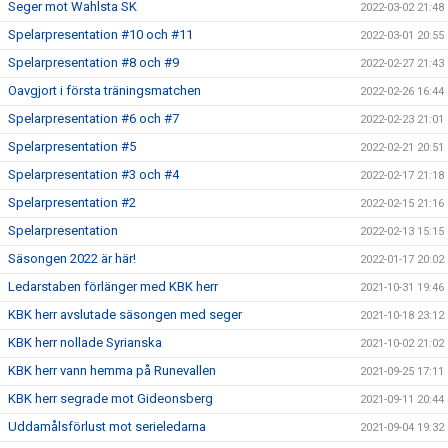
Seger mot Wahlsta SK
2022-03-02 21:48
Spelarpresentation #10 och #11
2022-03-01 20:55
Spelarpresentation #8 och #9
2022-02-27 21:43
Oavgjort i första träningsmatchen
2022-02-26 16:44
Spelarpresentation #6 och #7
2022-02-23 21:01
Spelarpresentation #5
2022-02-21 20:51
Spelarpresentation #3 och #4
2022-02-17 21:18
Spelarpresentation #2
2022-02-15 21:16
Spelarpresentation
2022-02-13 15:15
Säsongen 2022 är här!
2022-01-17 20:02
Ledarstaben förlänger med KBK herr
2021-10-31 19:46
KBK herr avslutade säsongen med seger
2021-10-18 23:12
KBK herr nollade Syrianska
2021-10-02 21:02
KBK herr vann hemma på Runevallen
2021-09-25 17:11
KBK herr segrade mot Gideonsberg
2021-09-11 20:44
Uddamålsförlust mot serieledarna
2021-09-04 19:32