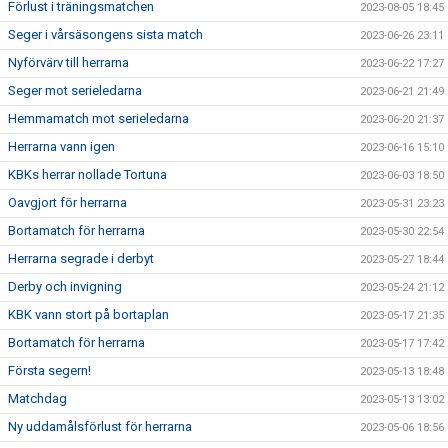
Förlust i träningsmatchen
2023-08-05 18:45
Seger i vårsäsongens sista match
2023-06-26 23:11
Nyförvärv till herrarna
2023-06-22 17:27
Seger mot serieledarna
2023-06-21 21:49
Hemmamatch mot serieledarna
2023-06-20 21:37
Herrarna vann igen
2023-06-16 15:10
KBKs herrar nollade Tortuna
2023-06-03 18:50
Oavgjort för herrarna
2023-05-31 23:23
Bortamatch för herrarna
2023-05-30 22:54
Herrarna segrade i derbyt
2023-05-27 18:44
Derby och invigning
2023-05-24 21:12
KBK vann stort på bortaplan
2023-05-17 21:35
Bortamatch för herrarna
2023-05-17 17:42
Första segern!
2023-05-13 18:48
Matchdag
2023-05-13 13:02
Ny uddamålsförlust för herrarna
2023-05-06 18:56