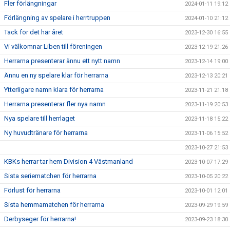
Fler förlängningar
2024-01-11 19:12
Förlängning av spelare i herrtruppen
2024-01-10 21:12
Tack för det här året
2023-12-30 16:55
Vi välkomnar Liben till föreningen
2023-12-19 21:26
Herrarna presenterar ännu ett nytt namn
2023-12-14 19:00
Ännu en ny spelare klar för herrarna
2023-12-13 20:21
Ytterligare namn klara för herrarna
2023-11-21 21:18
Herrarna presenterar fler nya namn
2023-11-19 20:53
Nya spelare till herrlaget
2023-11-18 15:22
Ny huvudtränare för herrarna
2023-11-06 15:52
2023-10-27 21:53
KBKs herrar tar hem Division 4 Västmanland
2023-10-07 17:29
Sista seriematchen för herrarna
2023-10-05 20:22
Förlust för herrarna
2023-10-01 12:01
Sista hemmamatchen för herrarna
2023-09-29 19:59
Derbyseger för herrarna!
2023-09-23 18:30