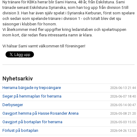
Ny tränare för KBKs herrar blir Sami Hanna, 48 år, från Eskilstuna. Sami
tränade senast Eskilstuna Syrianska, som han tog upp från division 5 till
division 3. Han har även själv spelat i Syrianska Kerburan, först som spelare
och sedan som spelande tränare i division 1 - och totalt blev det sju
säsonger i klubben för honom.
Vi återkommer med fler uppgifter kring ledarstaben och spelartruppen
inom kort, där redan flera intressanta namn är klara.
Vi hälsar Sami varmt välkommen till föreningen!
Nyhetsarkiv
Herrarna bärgade ny trepoängare
2026-06-13 21:44
Seger på hemmaplan för herrarna
2026-06-07 18:40
Derbyseger
2026-05-14 00:47
Oavgjort hemma på Hasse Rosander Arena
2026-05-08 21:20
Oavgjort på bortaplan för herrarna
2026-05-03 15:05
Förlust på bortaplan
2026-04-26 12:53