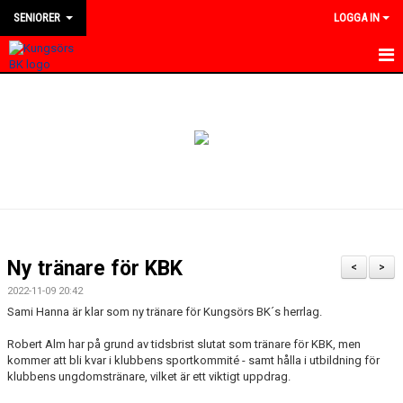
SENIORER
LOGGA IN
HEM
NYHETER
KALENDER
TRUPPEN
BILDGALLERI
Ny tränare för KBK
<
>
DOKUMENT
2022-11-09 20:42
Sami Hanna är klar som ny tränare för Kungsörs BK´s herrlag.
KONTAKT
Robert Alm har på grund av tidsbrist slutat som tränare för KBK, men
kommer att bli kvar i klubbens sportkommité - samt hålla i utbildning för
MATCHER
klubbens ungdomstränare, vilket är ett viktigt uppdrag.
DIVISION 4 VÄSTMANLAND