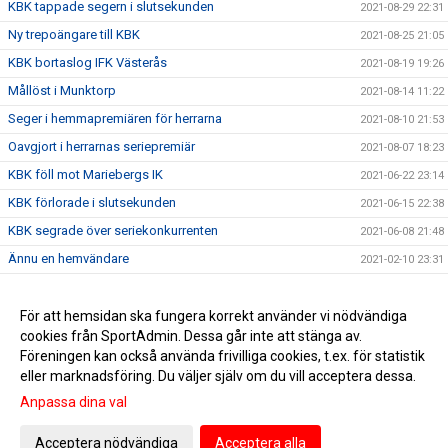
KBK tappade segern i slutsekunden
2021-08-29 22:31
Ny trepoängare till KBK
2021-08-25 21:05
KBK bortaslog IFK Västerås
2021-08-19 19:26
Mållöst i Munktorp
2021-08-14 11:22
Seger i hemmapremiären för herrarna
2021-08-10 21:53
Oavgjort i herrarnas seriepremiär
2021-08-07 18:23
KBK föll mot Mariebergs IK
2021-06-22 23:14
KBK förlorade i slutsekunden
2021-06-15 22:38
KBK segrade över seriekonkurrenten
2021-06-08 21:48
Ännu en hemvändare
2021-02-10 23:31
Nyförvärv #3
2020-12-16 13:21
Nyförvärv #2
För att hemsidan ska fungera korrekt använder vi nödvändiga
2020-12-08 20:02
cookies från SportAdmin. Dessa går inte att stänga av.
Nyförvärv till seniorlaget!
2020-12-06 14:37
Föreningen kan också använda frivilliga cookies, t.ex. för statistik
eller marknadsföring. Du väljer själv om du vill acceptera dessa.
Anpassa dina val
Cookie-inställningar
Gå till Webbversion
Acceptera nödvändiga
Acceptera alla