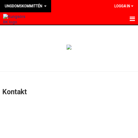
UNGDOMSKOMMITTÉN
LOGGA IN
HEM
NYHETER
KALENDER
MEDLEMMAR
BILDGALLERI
Kontakt
DOKUMENT
KONTAKT