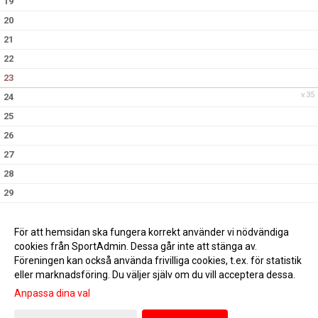
19
20
21
22
23
v.35
24
25
26
27
28
29
30
v.36
31
För att hemsidan ska fungera korrekt använder vi nödvändiga
cookies från SportAdmin. Dessa går inte att stänga av.
Föreningen kan också använda frivilliga cookies, t.ex. för statistik
eller marknadsföring. Du väljer själv om du vill acceptera dessa.
Anpassa dina val
Cookie-inställningar
Gå till Webbversion