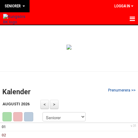
SENIORER
LOGGA IN
HEM
NYHETER
KALENDER
TRUPPEN
BILDGALLERI
Kalender
Prenumerera >>
DOKUMENT
AUGUSTI 2026
KONTAKT
MATCHER
v.31
01
02
DIVISION 4 VÄSTMANLAND