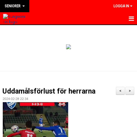
SENIORER
LOGGA IN
HEM
NYHETER
KALENDER
TRUPPEN
BILDGALLERI
Uddamålsförlust för herrarna
<
>
DOKUMENT
2024-02-28 22:34
KONTAKT
MATCHER
DIVISION 4 VÄSTMANLAND