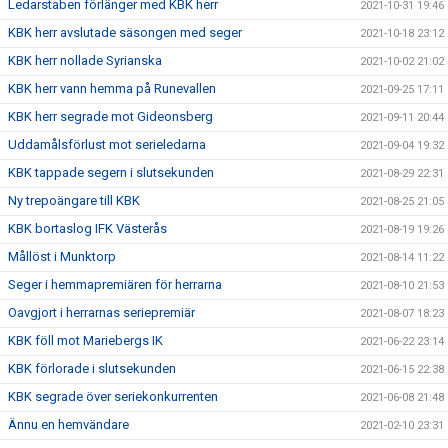
Ledarstaben förlänger med KBK herr
2021-10-31 19:46
KBK herr avslutade säsongen med seger
2021-10-18 23:12
KBK herr nollade Syrianska
2021-10-02 21:02
KBK herr vann hemma på Runevallen
2021-09-25 17:11
KBK herr segrade mot Gideonsberg
2021-09-11 20:44
Uddamålsförlust mot serieledarna
2021-09-04 19:32
KBK tappade segern i slutsekunden
2021-08-29 22:31
Ny trepoängare till KBK
2021-08-25 21:05
KBK bortaslog IFK Västerås
2021-08-19 19:26
Mållöst i Munktorp
2021-08-14 11:22
Seger i hemmapremiären för herrarna
2021-08-10 21:53
Oavgjort i herrarnas seriepremiär
2021-08-07 18:23
KBK föll mot Mariebergs IK
2021-06-22 23:14
KBK förlorade i slutsekunden
2021-06-15 22:38
KBK segrade över seriekonkurrenten
2021-06-08 21:48
Ännu en hemvändare
2021-02-10 23:31