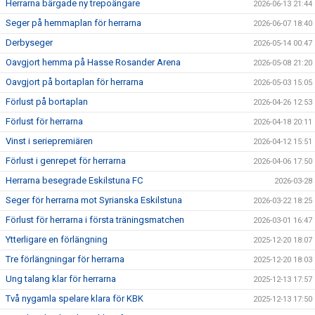
Herrarna bärgade ny trepoängare
2026-06-13 21:44
Seger på hemmaplan för herrarna
2026-06-07 18:40
Derbyseger
2026-05-14 00:47
Oavgjort hemma på Hasse Rosander Arena
2026-05-08 21:20
Oavgjort på bortaplan för herrarna
2026-05-03 15:05
Förlust på bortaplan
2026-04-26 12:53
Förlust för herrarna
2026-04-18 20:11
Vinst i seriepremiären
2026-04-12 15:51
Förlust i genrepet för herrarna
2026-04-06 17:50
Herrarna besegrade Eskilstuna FC
2026-03-28
Seger för herrarna mot Syrianska Eskilstuna
2026-03-22 18:25
Förlust för herrarna i första träningsmatchen
2026-03-01 16:47
Ytterligare en förlängning
2025-12-20 18:07
Tre förlängningar för herrarna
2025-12-20 18:03
Ung talang klar för herrarna
2025-12-13 17:57
Två nygamla spelare klara för KBK
2025-12-13 17:50