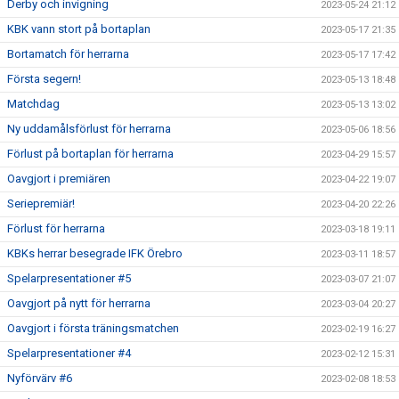
Derby och invigning
2023-05-24 21:12
KBK vann stort på bortaplan
2023-05-17 21:35
Bortamatch för herrarna
2023-05-17 17:42
Första segern!
2023-05-13 18:48
Matchdag
2023-05-13 13:02
Ny uddamålsförlust för herrarna
2023-05-06 18:56
Förlust på bortaplan för herrarna
2023-04-29 15:57
Oavgjort i premiären
2023-04-22 19:07
Seriepremiär!
2023-04-20 22:26
Förlust för herrarna
2023-03-18 19:11
KBKs herrar besegrade IFK Örebro
2023-03-11 18:57
Spelarpresentationer #5
2023-03-07 21:07
Oavgjort på nytt för herrarna
2023-03-04 20:27
Oavgjort i första träningsmatchen
2023-02-19 16:27
Spelarpresentationer #4
2023-02-12 15:31
Nyförvärv #6
2023-02-08 18:53