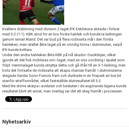
Kvällens drabbning med division 2-laget IFK Eskilstuna slutade i förlust
med 3-2 (1-1). KBK stod för en bra första halvlek och kunde ta ledningen
genom Ismail Alarid. Det var bud på flera rödsvarta mål i den första
halvleken, men istället åkte laget på en onödig hörna i slutminuten, varpå
IFK kunde kvittera.
Under den andra halvleken åkte KBK på två skador i backlinjen, vilket
gjorde att det fick möbleras om i laget, med en viss oordning i spelet som
följd. Hemmalaget kunde utnyttja detta och gå ifrån till en 3-1-ledning, men
trots det fortsatte de rödsvarta att skapa chanser framåt. I slutminuterna
stegade Serdar Soror Francis fram och dunkade in en frispark en bra bit
utanför straffområdet, vilket fastställde slutresultatet till 3-2.
Med lite större skärpa i avsluten och besluten i de avgörande lägena kunde
resultatet blivit ett annat, men överlag var det ett steg framåt i processen.
Nyhetsarkiv