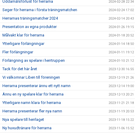
Uddamålsförlust för herrarna
2024-02-28 22:34
Seger för herrarna i första träningsmatchen
2024-02-24 17:02
Herrarnas träningsmatcher 2024
2024-02-14 20:43
Presentation av egna produkter
2024-01-26 19:15
Målvakt klar för herrarna
2024-01-18 20:52
Ytterligare förlängningar
2024-01-14 18:50
Fler förlängningar
2024-01-11 19:12
Förlängning av spelare i herrtruppen
2024-01-10 21:12
Tack för det här året
2023-12-30 16:55
Vi välkomnar Liben till föreningen
2023-12-19 21:26
Herrarna presenterar ännu ett nytt namn
2023-12-14 19:00
Ännu en ny spelare klar för herrarna
2023-12-13 20:21
Ytterligare namn klara för herrarna
2023-11-21 21:18
Herrarna presenterar fler nya namn
2023-11-19 20:53
Nya spelare till herrlaget
2023-11-18 15:22
Ny huvudtränare för herrarna
2023-11-06 15:52