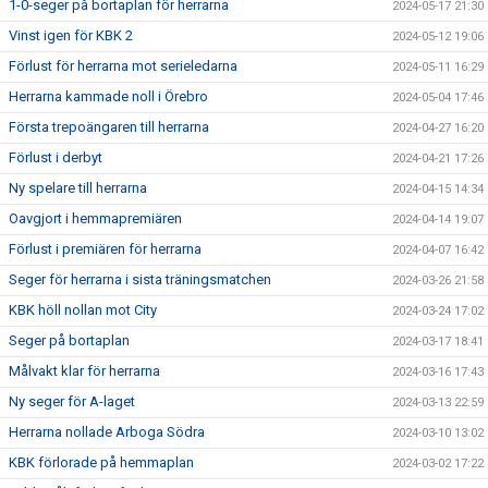
1-0-seger på bortaplan för herrarna
2024-05-17 21:30
Vinst igen för KBK 2
2024-05-12 19:06
Förlust för herrarna mot serieledarna
2024-05-11 16:29
Herrarna kammade noll i Örebro
2024-05-04 17:46
Första trepoängaren till herrarna
2024-04-27 16:20
Förlust i derbyt
2024-04-21 17:26
Ny spelare till herrarna
2024-04-15 14:34
Oavgjort i hemmapremiären
2024-04-14 19:07
Förlust i premiären för herrarna
2024-04-07 16:42
Seger för herrarna i sista träningsmatchen
2024-03-26 21:58
KBK höll nollan mot City
2024-03-24 17:02
Seger på bortaplan
2024-03-17 18:41
Målvakt klar för herrarna
2024-03-16 17:43
Ny seger för A-laget
2024-03-13 22:59
Herrarna nollade Arboga Södra
2024-03-10 13:02
KBK förlorade på hemmaplan
2024-03-02 17:22