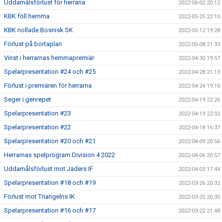
Uddamålsförlust för herrana
2022-06-02 20:12
KBK föll hemma
2022-05-25 22:10
KBK nollade Bosnisk SK
2022-05-12 19:28
Förlust på bortaplan
2022-05-08 21:33
Vinst i herrarnas hemmapremiär
2022-04-30 19:57
Spelarpresentation #24 och #25
2022-04-28 21:13
Förlust i premiären för herrarna
2022-04-24 19:10
Seger i genrepet
2022-04-19 22:26
Spelarpresentation #23
2022-04-19 22:02
Spelarpresentation #22
2022-04-18 16:37
Spelarpresentation #20 och #21
2022-04-09 20:56
Herrarnas spelprogram Division 4 2022
2022-04-06 20:57
Uddamålsförlust mot Jäders IF
2022-04-03 17:44
Spelarpresentation #18 och #19
2022-03-26 20:32
Förlust mot Triangelns IK
2022-03-25 20:35
Spelarpresentation #16 och #17
2022-03-22 21:48