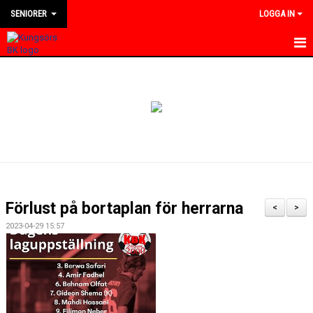
SENIORER
LOGGA IN
HEM
NYHETER
KALENDER
TRUPPEN
BILDGALLERI
Förlust på bortaplan för herrarna
<
>
DOKUMENT
2023-04-29 15:57
KONTAKT
MATCHER
DIVISION 4 VÄSTMANLAND