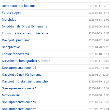
Bortamatch för herrarna
2023-05-17 17:42
Första segern!
2023-05-13 18:48
Matchdag
2023-05-13 13:02
Ny uddamålsförlust för herrarna
2023-05-06 18:56
Förlust på bortaplan för herrarna
2023-04-29 15:57
Oavgjort i premiären
2023-04-22 19:07
Seriepremiär!
2023-04-20 22:26
Förlust för herrarna
2023-03-18 19:11
KBKs herrar besegrade IFK Örebro
2023-03-11 18:57
Spelarpresentationer #5
2023-03-07 21:07
Oavgjort på nytt för herrarna
2023-03-04 20:27
Oavgjort i första träningsmatchen
2023-02-19 16:27
Spelarpresentationer #4
2023-02-12 15:31
Nyförvärv #6
2023-02-08 18:53
Spelarpresentationer #3
2023-02-05 13:55
Spelarpresentationer #2
2023-02-02 22:24