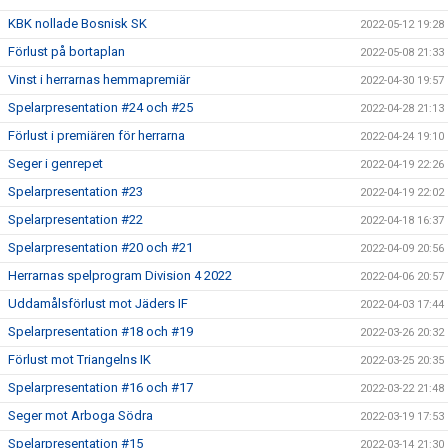
KBK nollade Bosnisk SK
2022-05-12 19:28
Förlust på bortaplan
2022-05-08 21:33
Vinst i herrarnas hemmapremiär
2022-04-30 19:57
Spelarpresentation #24 och #25
2022-04-28 21:13
Förlust i premiären för herrarna
2022-04-24 19:10
Seger i genrepet
2022-04-19 22:26
Spelarpresentation #23
2022-04-19 22:02
Spelarpresentation #22
2022-04-18 16:37
Spelarpresentation #20 och #21
2022-04-09 20:56
Herrarnas spelprogram Division 4 2022
2022-04-06 20:57
Uddamålsförlust mot Jäders IF
2022-04-03 17:44
Spelarpresentation #18 och #19
2022-03-26 20:32
Förlust mot Triangelns IK
2022-03-25 20:35
Spelarpresentation #16 och #17
2022-03-22 21:48
Seger mot Arboga Södra
2022-03-19 17:53
Spelarpresentation #15
2022-03-14 21:30