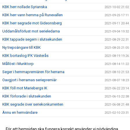
KBK herr nollade Syrianska
2021-10-02 21:02
KBK herr vann hemma på Runevallen
2021-09-25 17:11
KBK herr segrade mot Gideonsberg
2021-09-11 20:44
Uddamålsförlust mot serieledarna
2021-09-04 19:32
KBK tappade segern i slutsekunden
2021-08-29 22:31
Ny trepoängare till KBK
2021-08-25 21:05
KBK bortaslog IFK Västerås
2021-08-19 19:26
Mållöst i Munktorp
2021-08-14 11:22
Seger i hemmapremiären för herrarna
2021-08-10 21:53
Oavgjort i herrarnas seriepremiär
2021-08-07 18:23
KBK föll mot Mariebergs IK
2021-06-22 23:14
KBK förlorade i slutsekunden
2021-06-15 22:38
KBK segrade över seriekonkurrenten
2021-06-08 21:48
Ännu en hemvändare
2021-02-10 23:31
Nyförvärv #3
2020-12-16 13:21
Nyförvärv #2
För att hemsidan ska fungera korrekt använder vi nödvändiga
2020-12-08 20:02