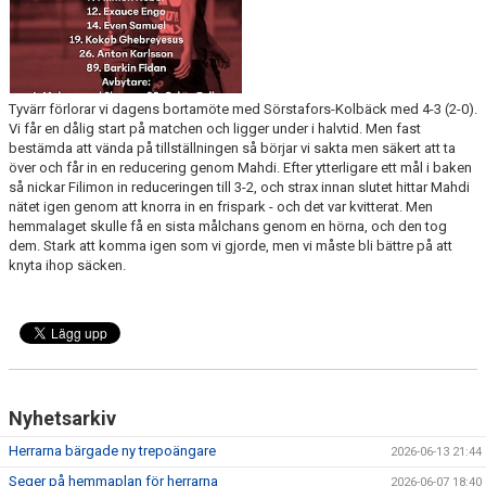
Tyvärr förlorar vi dagens bortamöte med Sörstafors-Kolbäck med 4-3 (2-0).
Vi får en dålig start på matchen och ligger under i halvtid. Men fast
bestämda att vända på tillställningen så börjar vi sakta men säkert att ta
över och får in en reducering genom Mahdi. Efter ytterligare ett mål i baken
så nickar Filimon in reduceringen till 3-2, och strax innan slutet hittar Mahdi
nätet igen genom att knorra in en frispark - och det var kvitterat. Men
hemmalaget skulle få en sista målchans genom en hörna, och den tog
dem. Stark att komma igen som vi gjorde, men vi måste bli bättre på att
knyta ihop säcken.
Nyhetsarkiv
Herrarna bärgade ny trepoängare
2026-06-13 21:44
Seger på hemmaplan för herrarna
2026-06-07 18:40