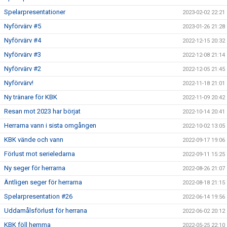
Spelarpresentationer
2023-02-02 22:21
Nyförvärv #5
2023-01-26 21:28
Nyförvärv #4
2022-12-15 20:32
Nyförvärv #3
2022-12-08 21:14
Nyförvärv #2
2022-12-05 21:45
Nyförvärv!
2022-11-18 21:01
Ny tränare för KBK
2022-11-09 20:42
Resan mot 2023 har börjat
2022-10-14 20:41
Herrarna vann i sista omgången
2022-10-02 13:05
KBK vände och vann
2022-09-17 19:06
Förlust mot serieledarna
2022-09-11 15:25
Ny seger för herrarna
2022-08-26 21:07
Äntligen seger för herrarna
2022-08-18 21:15
Spelarpresentation #26
2022-06-14 19:56
Uddamålsförlust för herrana
2022-06-02 20:12
KBK föll hemma
2022-05-25 22:10