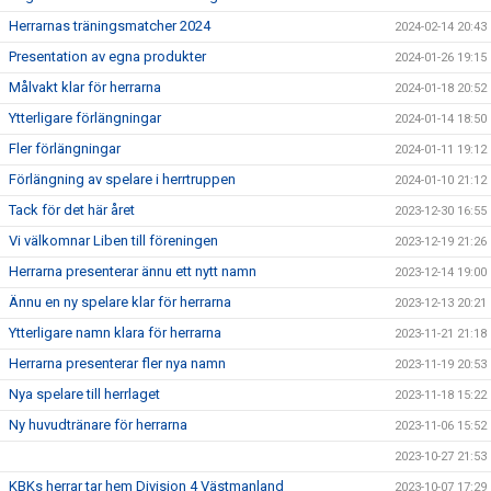
Herrarnas träningsmatcher 2024
2024-02-14 20:43
Presentation av egna produkter
2024-01-26 19:15
Målvakt klar för herrarna
2024-01-18 20:52
Ytterligare förlängningar
2024-01-14 18:50
Fler förlängningar
2024-01-11 19:12
Förlängning av spelare i herrtruppen
2024-01-10 21:12
Tack för det här året
2023-12-30 16:55
Vi välkomnar Liben till föreningen
2023-12-19 21:26
Herrarna presenterar ännu ett nytt namn
2023-12-14 19:00
Ännu en ny spelare klar för herrarna
2023-12-13 20:21
Ytterligare namn klara för herrarna
2023-11-21 21:18
Herrarna presenterar fler nya namn
2023-11-19 20:53
Nya spelare till herrlaget
2023-11-18 15:22
Ny huvudtränare för herrarna
2023-11-06 15:52
2023-10-27 21:53
KBKs herrar tar hem Division 4 Västmanland
2023-10-07 17:29