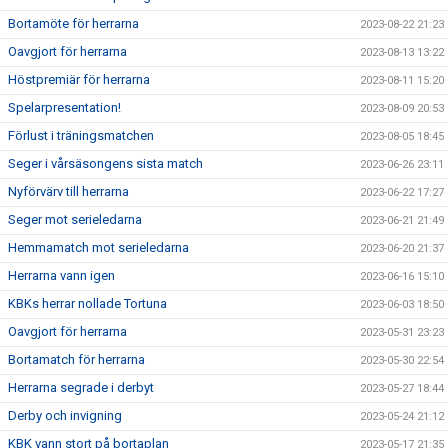
Bortamöte för herrarna
2023-08-22 21:23
Oavgjort för herrarna
2023-08-13 13:22
Höstpremiär för herrarna
2023-08-11 15:20
Spelarpresentation!
2023-08-09 20:53
Förlust i träningsmatchen
2023-08-05 18:45
Seger i vårsäsongens sista match
2023-06-26 23:11
Nyförvärv till herrarna
2023-06-22 17:27
Seger mot serieledarna
2023-06-21 21:49
Hemmamatch mot serieledarna
2023-06-20 21:37
Herrarna vann igen
2023-06-16 15:10
KBKs herrar nollade Tortuna
2023-06-03 18:50
Oavgjort för herrarna
2023-05-31 23:23
Bortamatch för herrarna
2023-05-30 22:54
Herrarna segrade i derbyt
2023-05-27 18:44
Derby och invigning
2023-05-24 21:12
KBK vann stort på bortaplan
2023-05-17 21:35