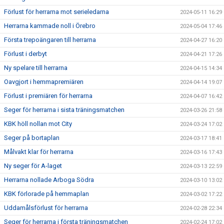
Förlust för herrarna mot serieledarna
2024-05-11 16:29
Herrarna kammade noll i Örebro
2024-05-04 17:46
Första trepoängaren till herrarna
2024-04-27 16:20
Förlust i derbyt
2024-04-21 17:26
Ny spelare till herrarna
2024-04-15 14:34
Oavgjort i hemmapremiären
2024-04-14 19:07
Förlust i premiären för herrarna
2024-04-07 16:42
Seger för herrarna i sista träningsmatchen
2024-03-26 21:58
KBK höll nollan mot City
2024-03-24 17:02
Seger på bortaplan
2024-03-17 18:41
Målvakt klar för herrarna
2024-03-16 17:43
Ny seger för A-laget
2024-03-13 22:59
Herrarna nollade Arboga Södra
2024-03-10 13:02
KBK förlorade på hemmaplan
2024-03-02 17:22
Uddamålsförlust för herrarna
2024-02-28 22:34
Seger för herrarna i första träningsmatchen
2024-02-24 17:02