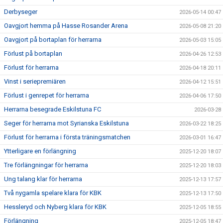
Derbyseger
2026-05-14 00:47
Oavgjort hemma på Hasse Rosander Arena
2026-05-08 21:20
Oavgjort på bortaplan för herrarna
2026-05-03 15:05
Förlust på bortaplan
2026-04-26 12:53
Förlust för herrarna
2026-04-18 20:11
Vinst i seriepremiären
2026-04-12 15:51
Förlust i genrepet för herrarna
2026-04-06 17:50
Herrarna besegrade Eskilstuna FC
2026-03-28
Seger för herrarna mot Syrianska Eskilstuna
2026-03-22 18:25
Förlust för herrarna i första träningsmatchen
2026-03-01 16:47
Ytterligare en förlängning
2025-12-20 18:07
Tre förlängningar för herrarna
2025-12-20 18:03
Ung talang klar för herrarna
2025-12-13 17:57
Två nygamla spelare klara för KBK
2025-12-13 17:50
Hessleryd och Nyberg klara för KBK
2025-12-05 18:55
Förlängning
2025-12-05 18:47