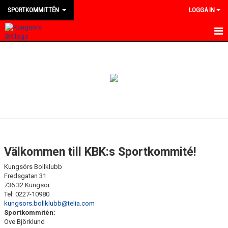
SPORTKOMMITTÉN
LOGGA IN
HEM
NYHETER
KALENDER
MEDLEMMAR
BILDGALLERI
Välkommen till KBK:s Sportkommité!
DOKUMENT
Kungsörs Bollklubb
Fredsgatan 31
KONTAKT
736 32 Kungsör
Tel: 0227-10980
kungsors.bollklubb@telia.com
Sportkommitén:
Ove Björklund