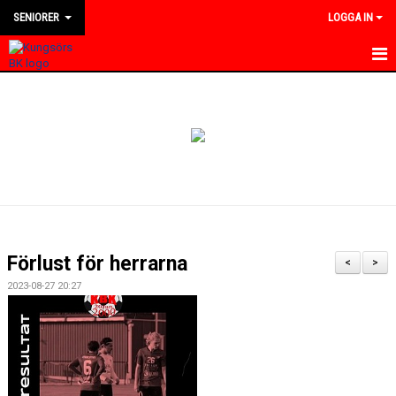
SENIORER
LOGGA IN
HEM
NYHETER
KALENDER
TRUPPEN
BILDGALLERI
Förlust för herrarna
<
>
DOKUMENT
2023-08-27 20:27
KONTAKT
MATCHER
DIVISION 4 VÄSTMANLAND