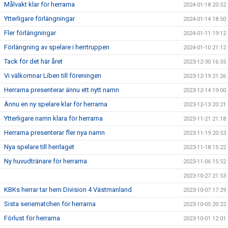
Målvakt klar för herrarna
2024-01-18 20:52
Ytterligare förlängningar
2024-01-14 18:50
Fler förlängningar
2024-01-11 19:12
Förlängning av spelare i herrtruppen
2024-01-10 21:12
Tack för det här året
2023-12-30 16:55
Vi välkomnar Liben till föreningen
2023-12-19 21:26
Herrarna presenterar ännu ett nytt namn
2023-12-14 19:00
Ännu en ny spelare klar för herrarna
2023-12-13 20:21
Ytterligare namn klara för herrarna
2023-11-21 21:18
Herrarna presenterar fler nya namn
2023-11-19 20:53
Nya spelare till herrlaget
2023-11-18 15:22
Ny huvudtränare för herrarna
2023-11-06 15:52
2023-10-27 21:53
KBKs herrar tar hem Division 4 Västmanland
2023-10-07 17:29
Sista seriematchen för herrarna
2023-10-05 20:22
Förlust för herrarna
2023-10-01 12:01