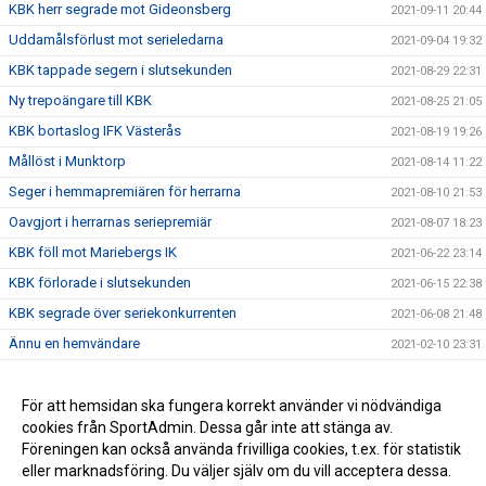
KBK herr segrade mot Gideonsberg
2021-09-11 20:44
Uddamålsförlust mot serieledarna
2021-09-04 19:32
KBK tappade segern i slutsekunden
2021-08-29 22:31
Ny trepoängare till KBK
2021-08-25 21:05
KBK bortaslog IFK Västerås
2021-08-19 19:26
Mållöst i Munktorp
2021-08-14 11:22
Seger i hemmapremiären för herrarna
2021-08-10 21:53
Oavgjort i herrarnas seriepremiär
2021-08-07 18:23
KBK föll mot Mariebergs IK
2021-06-22 23:14
KBK förlorade i slutsekunden
2021-06-15 22:38
KBK segrade över seriekonkurrenten
2021-06-08 21:48
Ännu en hemvändare
2021-02-10 23:31
Nyförvärv #3
2020-12-16 13:21
Nyförvärv #2
För att hemsidan ska fungera korrekt använder vi nödvändiga
2020-12-08 20:02
cookies från SportAdmin. Dessa går inte att stänga av.
Nyförvärv till seniorlaget!
2020-12-06 14:37
Föreningen kan också använda frivilliga cookies, t.ex. för statistik
eller marknadsföring. Du väljer själv om du vill acceptera dessa.