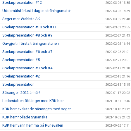
Spelarpresentation #12
2022-03-06 13:35
Uddamålsförlust i dagens träningsmatch
2022-03-05 18:39
Seger mot Wahlsta SK
2022-03-02 21:48
Spelarpresentation #10 och #11
2022-03-01 20:55
Spelarpresentation #8 och #9
2022-02-27 21:43
Oavgjort i första träningsmatchen
2022-02-26 16:44
Spelarpresentation #6 och #7
2022-02-23 21:01
Spelarpresentation #5
2022-02-21 20:51
Spelarpresentation #3 och #4
2022-02-17 21:18
Spelarpresentation #2
2022-02-15 21:16
Spelarpresentation
2022-02-13 15:15
Säsongen 2022 är här!
2022-01-17 20:02
Ledarstaben förlänger med KBK herr
2021-10-31 19:46
KBK herr avslutade säsongen med seger
2021-10-18 23:12
KBK herr nollade Syrianska
2021-10-02 21:02
KBK herr vann hemma på Runevallen
2021-09-25 17:11