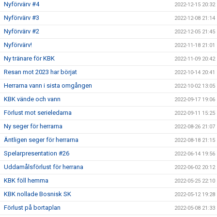
Nyförvärv #4
2022-12-15 20:32
Nyförvärv #3
2022-12-08 21:14
Nyförvärv #2
2022-12-05 21:45
Nyförvärv!
2022-11-18 21:01
Ny tränare för KBK
2022-11-09 20:42
Resan mot 2023 har börjat
2022-10-14 20:41
Herrarna vann i sista omgången
2022-10-02 13:05
KBK vände och vann
2022-09-17 19:06
Förlust mot serieledarna
2022-09-11 15:25
Ny seger för herrarna
2022-08-26 21:07
Äntligen seger för herrarna
2022-08-18 21:15
Spelarpresentation #26
2022-06-14 19:56
Uddamålsförlust för herrana
2022-06-02 20:12
KBK föll hemma
2022-05-25 22:10
KBK nollade Bosnisk SK
2022-05-12 19:28
Förlust på bortaplan
2022-05-08 21:33