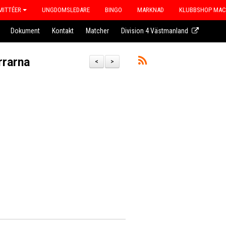
ITTÉER
UNGDOMSLEDARE
BINGO
MARKNAD
KLUBBSHOP MA
Dokument
Kontakt
Matcher
Division 4 Västmanland
rrarna
<
>