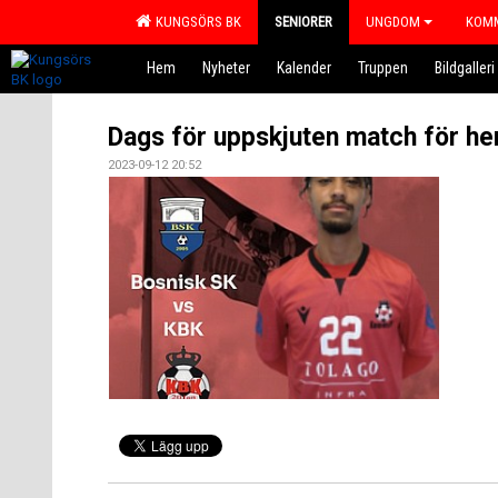
KUNGSÖRS BK
SENIORER
UNGDOM
KOMM
Hem
Nyheter
Kalender
Truppen
Bildgalleri
Dags för uppskjuten match för he
2023-09-12 20:52