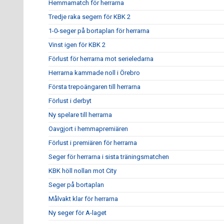
Hemmamatch för herrarna
Tredje raka segern för KBK 2
1-0-seger på bortaplan för herrarna
Vinst igen för KBK 2
Förlust för herrarna mot serieledarna
Herrarna kammade noll i Örebro
Första trepoängaren till herrarna
Förlust i derbyt
Ny spelare till herrarna
Oavgjort i hemmapremiären
Förlust i premiären för herrarna
Seger för herrarna i sista träningsmatchen
KBK höll nollan mot City
Seger på bortaplan
Målvakt klar för herrarna
Ny seger för A-laget