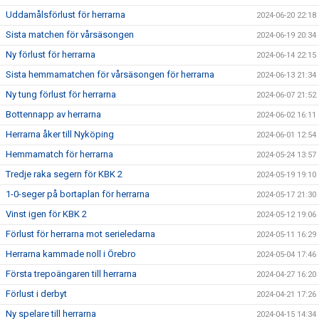
Uddamålsförlust för herrarna
2024-06-20 22:18
Sista matchen för vårsäsongen
2024-06-19 20:34
Ny förlust för herrarna
2024-06-14 22:15
Sista hemmamatchen för vårsäsongen för herrarna
2024-06-13 21:34
Ny tung förlust för herrarna
2024-06-07 21:52
Bottennapp av herrarna
2024-06-02 16:11
Herrarna åker till Nyköping
2024-06-01 12:54
Hemmamatch för herrarna
2024-05-24 13:57
Tredje raka segern för KBK 2
2024-05-19 19:10
1-0-seger på bortaplan för herrarna
2024-05-17 21:30
Vinst igen för KBK 2
2024-05-12 19:06
Förlust för herrarna mot serieledarna
2024-05-11 16:29
Herrarna kammade noll i Örebro
2024-05-04 17:46
Första trepoängaren till herrarna
2024-04-27 16:20
Förlust i derbyt
2024-04-21 17:26
Ny spelare till herrarna
2024-04-15 14:34