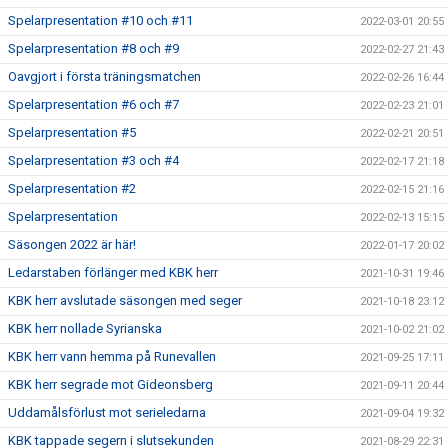
Spelarpresentation #10 och #11
2022-03-01 20:55
Spelarpresentation #8 och #9
2022-02-27 21:43
Oavgjort i första träningsmatchen
2022-02-26 16:44
Spelarpresentation #6 och #7
2022-02-23 21:01
Spelarpresentation #5
2022-02-21 20:51
Spelarpresentation #3 och #4
2022-02-17 21:18
Spelarpresentation #2
2022-02-15 21:16
Spelarpresentation
2022-02-13 15:15
Säsongen 2022 är här!
2022-01-17 20:02
Ledarstaben förlänger med KBK herr
2021-10-31 19:46
KBK herr avslutade säsongen med seger
2021-10-18 23:12
KBK herr nollade Syrianska
2021-10-02 21:02
KBK herr vann hemma på Runevallen
2021-09-25 17:11
KBK herr segrade mot Gideonsberg
2021-09-11 20:44
Uddamålsförlust mot serieledarna
2021-09-04 19:32
KBK tappade segern i slutsekunden
2021-08-29 22:31