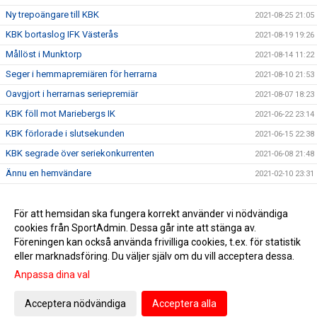
Ny trepoängare till KBK
2021-08-25 21:05
KBK bortaslog IFK Västerås
2021-08-19 19:26
Mållöst i Munktorp
2021-08-14 11:22
Seger i hemmapremiären för herrarna
2021-08-10 21:53
Oavgjort i herrarnas seriepremiär
2021-08-07 18:23
KBK föll mot Mariebergs IK
2021-06-22 23:14
KBK förlorade i slutsekunden
2021-06-15 22:38
KBK segrade över seriekonkurrenten
2021-06-08 21:48
Ännu en hemvändare
2021-02-10 23:31
Nyförvärv #3
2020-12-16 13:21
Nyförvärv #2
För att hemsidan ska fungera korrekt använder vi nödvändiga
2020-12-08 20:02
cookies från SportAdmin. Dessa går inte att stänga av.
Nyförvärv till seniorlaget!
2020-12-06 14:37
Föreningen kan också använda frivilliga cookies, t.ex. för statistik
eller marknadsföring. Du väljer själv om du vill acceptera dessa.
Anpassa dina val
Cookie-inställningar
Gå till Webbversion
Acceptera nödvändiga
Acceptera alla