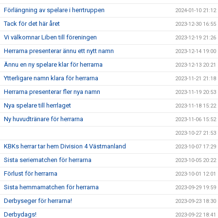
Förlängning av spelare i herrtruppen
2024-01-10 21:12
Tack för det här året
2023-12-30 16:55
Vi välkomnar Liben till föreningen
2023-12-19 21:26
Herrarna presenterar ännu ett nytt namn
2023-12-14 19:00
Ännu en ny spelare klar för herrarna
2023-12-13 20:21
Ytterligare namn klara för herrarna
2023-11-21 21:18
Herrarna presenterar fler nya namn
2023-11-19 20:53
Nya spelare till herrlaget
2023-11-18 15:22
Ny huvudtränare för herrarna
2023-11-06 15:52
2023-10-27 21:53
KBKs herrar tar hem Division 4 Västmanland
2023-10-07 17:29
Sista seriematchen för herrarna
2023-10-05 20:22
Förlust för herrarna
2023-10-01 12:01
Sista hemmamatchen för herrarna
2023-09-29 19:59
Derbyseger för herrarna!
2023-09-23 18:30
Derbydags!
2023-09-22 18:41