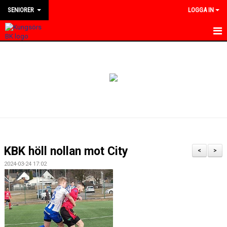
SENIORER
LOGGA IN
HEM
NYHETER
KALENDER
TRUPPEN
BILDGALLERI
KBK höll nollan mot City
<
>
DOKUMENT
2024-03-24 17:02
KONTAKT
MATCHER
DIVISION 4 VÄSTMANLAND