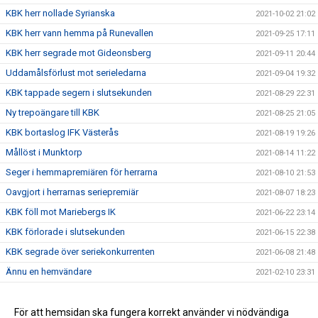
KBK herr nollade Syrianska
2021-10-02 21:02
KBK herr vann hemma på Runevallen
2021-09-25 17:11
KBK herr segrade mot Gideonsberg
2021-09-11 20:44
Uddamålsförlust mot serieledarna
2021-09-04 19:32
KBK tappade segern i slutsekunden
2021-08-29 22:31
Ny trepoängare till KBK
2021-08-25 21:05
KBK bortaslog IFK Västerås
2021-08-19 19:26
Mållöst i Munktorp
2021-08-14 11:22
Seger i hemmapremiären för herrarna
2021-08-10 21:53
Oavgjort i herrarnas seriepremiär
2021-08-07 18:23
KBK föll mot Mariebergs IK
2021-06-22 23:14
KBK förlorade i slutsekunden
2021-06-15 22:38
KBK segrade över seriekonkurrenten
2021-06-08 21:48
Ännu en hemvändare
2021-02-10 23:31
Nyförvärv #3
2020-12-16 13:21
Nyförvärv #2
För att hemsidan ska fungera korrekt använder vi nödvändiga
2020-12-08 20:02