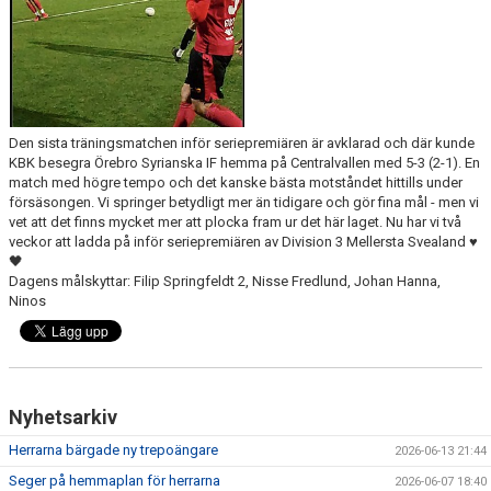
Den sista träningsmatchen inför seriepremiären är avklarad och där kunde
KBK besegra Örebro Syrianska IF hemma på Centralvallen med 5-3 (2-1). En
match med högre tempo och det kanske bästa motståndet hittills under
försäsongen. Vi springer betydligt mer än tidigare och gör fina mål - men vi
vet att det finns mycket mer att plocka fram ur det här laget. Nu har vi två
veckor att ladda på inför seriepremiären av Division 3 Mellersta Svealand ♥️
🖤
Dagens målskyttar: Filip Springfeldt 2, Nisse Fredlund, Johan Hanna,
Ninos
Nyhetsarkiv
Herrarna bärgade ny trepoängare
2026-06-13 21:44
Seger på hemmaplan för herrarna
2026-06-07 18:40