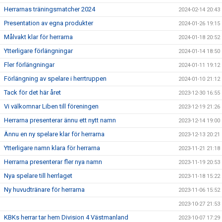
Herrarnas träningsmatcher 2024
2024-02-14 20:43
Presentation av egna produkter
2024-01-26 19:15
Målvakt klar för herrarna
2024-01-18 20:52
Ytterligare förlängningar
2024-01-14 18:50
Fler förlängningar
2024-01-11 19:12
Förlängning av spelare i herrtruppen
2024-01-10 21:12
Tack för det här året
2023-12-30 16:55
Vi välkomnar Liben till föreningen
2023-12-19 21:26
Herrarna presenterar ännu ett nytt namn
2023-12-14 19:00
Ännu en ny spelare klar för herrarna
2023-12-13 20:21
Ytterligare namn klara för herrarna
2023-11-21 21:18
Herrarna presenterar fler nya namn
2023-11-19 20:53
Nya spelare till herrlaget
2023-11-18 15:22
Ny huvudtränare för herrarna
2023-11-06 15:52
2023-10-27 21:53
KBKs herrar tar hem Division 4 Västmanland
2023-10-07 17:29