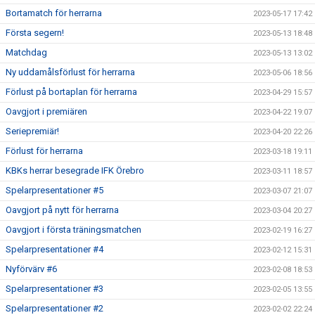
Bortamatch för herrarna
2023-05-17 17:42
Första segern!
2023-05-13 18:48
Matchdag
2023-05-13 13:02
Ny uddamålsförlust för herrarna
2023-05-06 18:56
Förlust på bortaplan för herrarna
2023-04-29 15:57
Oavgjort i premiären
2023-04-22 19:07
Seriepremiär!
2023-04-20 22:26
Förlust för herrarna
2023-03-18 19:11
KBKs herrar besegrade IFK Örebro
2023-03-11 18:57
Spelarpresentationer #5
2023-03-07 21:07
Oavgjort på nytt för herrarna
2023-03-04 20:27
Oavgjort i första träningsmatchen
2023-02-19 16:27
Spelarpresentationer #4
2023-02-12 15:31
Nyförvärv #6
2023-02-08 18:53
Spelarpresentationer #3
2023-02-05 13:55
Spelarpresentationer #2
2023-02-02 22:24