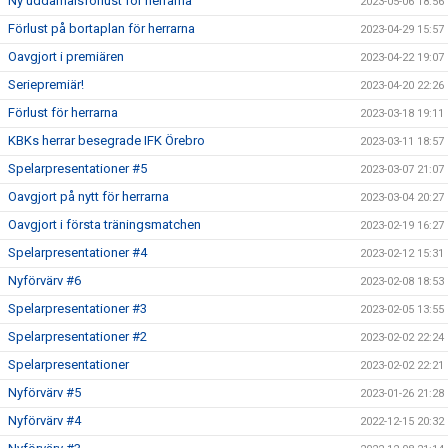
Ny uddamålsförlust för herrarna
2023-05-06 18:56
Förlust på bortaplan för herrarna
2023-04-29 15:57
Oavgjort i premiären
2023-04-22 19:07
Seriepremiär!
2023-04-20 22:26
Förlust för herrarna
2023-03-18 19:11
KBKs herrar besegrade IFK Örebro
2023-03-11 18:57
Spelarpresentationer #5
2023-03-07 21:07
Oavgjort på nytt för herrarna
2023-03-04 20:27
Oavgjort i första träningsmatchen
2023-02-19 16:27
Spelarpresentationer #4
2023-02-12 15:31
Nyförvärv #6
2023-02-08 18:53
Spelarpresentationer #3
2023-02-05 13:55
Spelarpresentationer #2
2023-02-02 22:24
Spelarpresentationer
2023-02-02 22:21
Nyförvärv #5
2023-01-26 21:28
Nyförvärv #4
2022-12-15 20:32