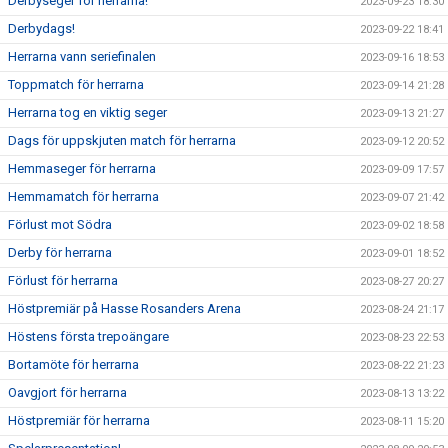
Derbyseger för herrarna!
2023-09-23 18:30
Derbydags!
2023-09-22 18:41
Herrarna vann seriefinalen
2023-09-16 18:53
Toppmatch för herrarna
2023-09-14 21:28
Herrarna tog en viktig seger
2023-09-13 21:27
Dags för uppskjuten match för herrarna
2023-09-12 20:52
Hemmaseger för herrarna
2023-09-09 17:57
Hemmamatch för herrarna
2023-09-07 21:42
Förlust mot Södra
2023-09-02 18:58
Derby för herrarna
2023-09-01 18:52
Förlust för herrarna
2023-08-27 20:27
Höstpremiär på Hasse Rosanders Arena
2023-08-24 21:17
Höstens första trepoängare
2023-08-23 22:53
Bortamöte för herrarna
2023-08-22 21:23
Oavgjort för herrarna
2023-08-13 13:22
Höstpremiär för herrarna
2023-08-11 15:20