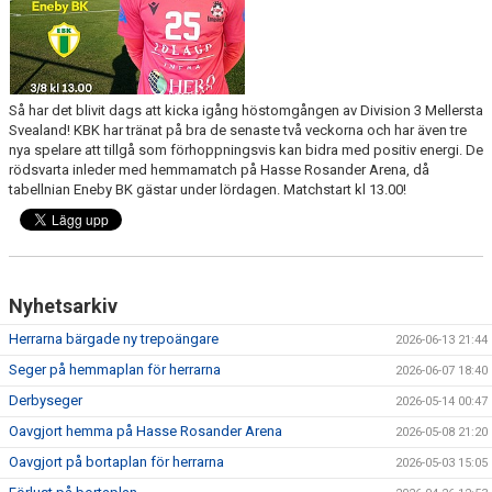
Så har det blivit dags att kicka igång höstomgången av Division 3 Mellersta
Svealand! KBK har tränat på bra de senaste två veckorna och har även tre
nya spelare att tillgå som förhoppningsvis kan bidra med positiv energi. De
rödsvarta inleder med hemmamatch på Hasse Rosander Arena, då
tabellnian Eneby BK gästar under lördagen. Matchstart kl 13.00!
Nyhetsarkiv
Herrarna bärgade ny trepoängare
2026-06-13 21:44
Seger på hemmaplan för herrarna
2026-06-07 18:40
Derbyseger
2026-05-14 00:47
Oavgjort hemma på Hasse Rosander Arena
2026-05-08 21:20
Oavgjort på bortaplan för herrarna
2026-05-03 15:05