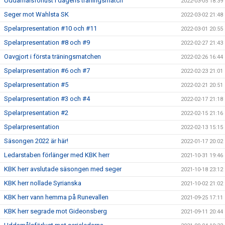
Uddamålsförlust i dagens träningsmatch
2022-03-05 18:39
Seger mot Wahlsta SK
2022-03-02 21:48
Spelarpresentation #10 och #11
2022-03-01 20:55
Spelarpresentation #8 och #9
2022-02-27 21:43
Oavgjort i första träningsmatchen
2022-02-26 16:44
Spelarpresentation #6 och #7
2022-02-23 21:01
Spelarpresentation #5
2022-02-21 20:51
Spelarpresentation #3 och #4
2022-02-17 21:18
Spelarpresentation #2
2022-02-15 21:16
Spelarpresentation
2022-02-13 15:15
Säsongen 2022 är här!
2022-01-17 20:02
Ledarstaben förlänger med KBK herr
2021-10-31 19:46
KBK herr avslutade säsongen med seger
2021-10-18 23:12
KBK herr nollade Syrianska
2021-10-02 21:02
KBK herr vann hemma på Runevallen
2021-09-25 17:11
KBK herr segrade mot Gideonsberg
2021-09-11 20:44