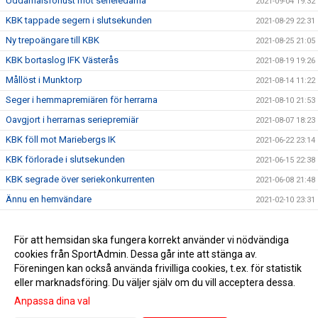
Uddamålsförlust mot serieledarna
2021-09-04 19:32
KBK tappade segern i slutsekunden
2021-08-29 22:31
Ny trepoängare till KBK
2021-08-25 21:05
KBK bortaslog IFK Västerås
2021-08-19 19:26
Mållöst i Munktorp
2021-08-14 11:22
Seger i hemmapremiären för herrarna
2021-08-10 21:53
Oavgjort i herrarnas seriepremiär
2021-08-07 18:23
KBK föll mot Mariebergs IK
2021-06-22 23:14
KBK förlorade i slutsekunden
2021-06-15 22:38
KBK segrade över seriekonkurrenten
2021-06-08 21:48
Ännu en hemvändare
2021-02-10 23:31
Nyförvärv #3
2020-12-16 13:21
Nyförvärv #2
För att hemsidan ska fungera korrekt använder vi nödvändiga
2020-12-08 20:02
cookies från SportAdmin. Dessa går inte att stänga av.
Nyförvärv till seniorlaget!
2020-12-06 14:37
Föreningen kan också använda frivilliga cookies, t.ex. för statistik
eller marknadsföring. Du väljer själv om du vill acceptera dessa.
Anpassa dina val