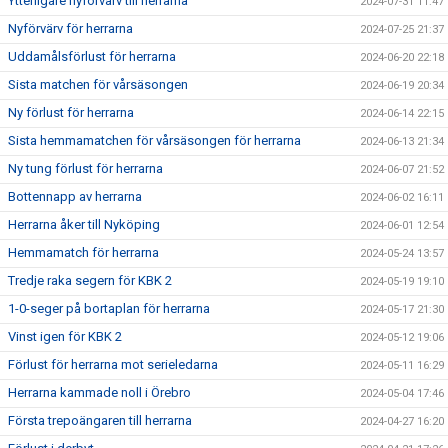
Ytterligare nyförvärv till herrarna
2024-07-31 11:47
Nyförvärv för herrarna
2024-07-25 21:37
Uddamålsförlust för herrarna
2024-06-20 22:18
Sista matchen för vårsäsongen
2024-06-19 20:34
Ny förlust för herrarna
2024-06-14 22:15
Sista hemmamatchen för vårsäsongen för herrarna
2024-06-13 21:34
Ny tung förlust för herrarna
2024-06-07 21:52
Bottennapp av herrarna
2024-06-02 16:11
Herrarna åker till Nyköping
2024-06-01 12:54
Hemmamatch för herrarna
2024-05-24 13:57
Tredje raka segern för KBK 2
2024-05-19 19:10
1-0-seger på bortaplan för herrarna
2024-05-17 21:30
Vinst igen för KBK 2
2024-05-12 19:06
Förlust för herrarna mot serieledarna
2024-05-11 16:29
Herrarna kammade noll i Örebro
2024-05-04 17:46
Första trepoängaren till herrarna
2024-04-27 16:20