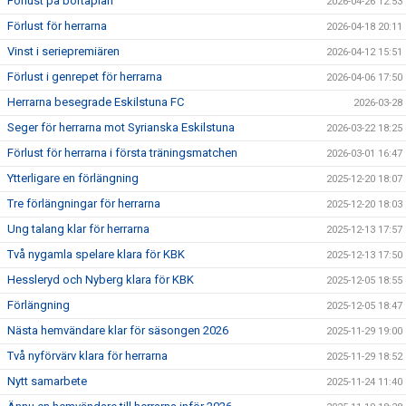
Förlust på bortaplan
2026-04-26 12:53
Förlust för herrarna
2026-04-18 20:11
Vinst i seriepremiären
2026-04-12 15:51
Förlust i genrepet för herrarna
2026-04-06 17:50
Herrarna besegrade Eskilstuna FC
2026-03-28
Seger för herrarna mot Syrianska Eskilstuna
2026-03-22 18:25
Förlust för herrarna i första träningsmatchen
2026-03-01 16:47
Ytterligare en förlängning
2025-12-20 18:07
Tre förlängningar för herrarna
2025-12-20 18:03
Ung talang klar för herrarna
2025-12-13 17:57
Två nygamla spelare klara för KBK
2025-12-13 17:50
Hessleryd och Nyberg klara för KBK
2025-12-05 18:55
Förlängning
2025-12-05 18:47
Nästa hemvändare klar för säsongen 2026
2025-11-29 19:00
Två nyförvärv klara för herrarna
2025-11-29 18:52
Nytt samarbete
2025-11-24 11:40