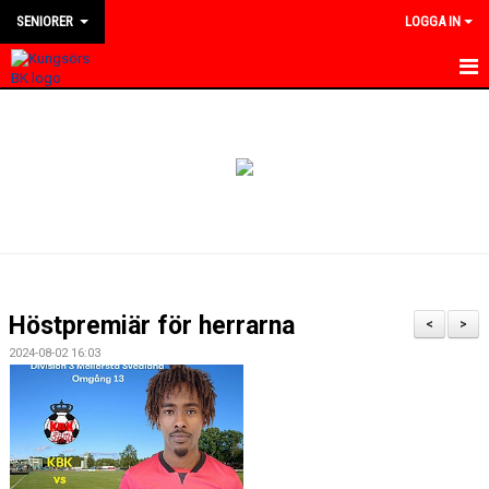
SENIORER
LOGGA IN
HEM
NYHETER
KALENDER
TRUPPEN
BILDGALLERI
Höstpremiär för herrarna
<
>
DOKUMENT
2024-08-02 16:03
KONTAKT
MATCHER
DIVISION 4 VÄSTMANLAND