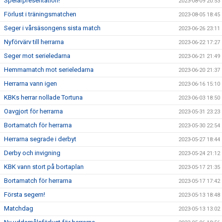
Spelarpresentation!
2023-08-09 20:53
Förlust i träningsmatchen
2023-08-05 18:45
Seger i vårsäsongens sista match
2023-06-26 23:11
Nyförvärv till herrarna
2023-06-22 17:27
Seger mot serieledarna
2023-06-21 21:49
Hemmamatch mot serieledarna
2023-06-20 21:37
Herrarna vann igen
2023-06-16 15:10
KBKs herrar nollade Tortuna
2023-06-03 18:50
Oavgjort för herrarna
2023-05-31 23:23
Bortamatch för herrarna
2023-05-30 22:54
Herrarna segrade i derbyt
2023-05-27 18:44
Derby och invigning
2023-05-24 21:12
KBK vann stort på bortaplan
2023-05-17 21:35
Bortamatch för herrarna
2023-05-17 17:42
Första segern!
2023-05-13 18:48
Matchdag
2023-05-13 13:02