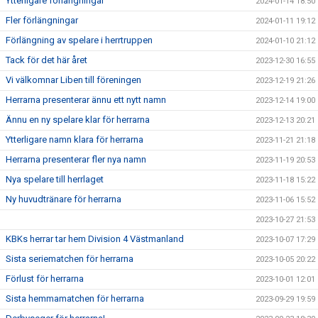
Ytterligare förlängningar
2024-01-14 18:50
Fler förlängningar
2024-01-11 19:12
Förlängning av spelare i herrtruppen
2024-01-10 21:12
Tack för det här året
2023-12-30 16:55
Vi välkomnar Liben till föreningen
2023-12-19 21:26
Herrarna presenterar ännu ett nytt namn
2023-12-14 19:00
Ännu en ny spelare klar för herrarna
2023-12-13 20:21
Ytterligare namn klara för herrarna
2023-11-21 21:18
Herrarna presenterar fler nya namn
2023-11-19 20:53
Nya spelare till herrlaget
2023-11-18 15:22
Ny huvudtränare för herrarna
2023-11-06 15:52
2023-10-27 21:53
KBKs herrar tar hem Division 4 Västmanland
2023-10-07 17:29
Sista seriematchen för herrarna
2023-10-05 20:22
Förlust för herrarna
2023-10-01 12:01
Sista hemmamatchen för herrarna
2023-09-29 19:59