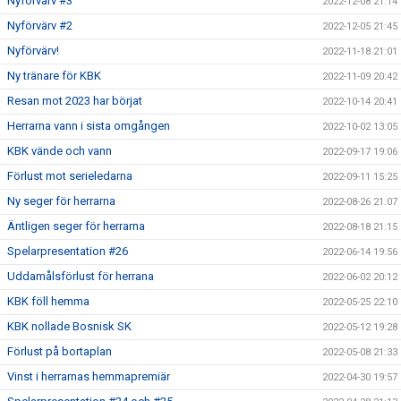
Nyförvärv #3
2022-12-08 21:14
Nyförvärv #2
2022-12-05 21:45
Nyförvärv!
2022-11-18 21:01
Ny tränare för KBK
2022-11-09 20:42
Resan mot 2023 har börjat
2022-10-14 20:41
Herrarna vann i sista omgången
2022-10-02 13:05
KBK vände och vann
2022-09-17 19:06
Förlust mot serieledarna
2022-09-11 15:25
Ny seger för herrarna
2022-08-26 21:07
Äntligen seger för herrarna
2022-08-18 21:15
Spelarpresentation #26
2022-06-14 19:56
Uddamålsförlust för herrana
2022-06-02 20:12
KBK föll hemma
2022-05-25 22:10
KBK nollade Bosnisk SK
2022-05-12 19:28
Förlust på bortaplan
2022-05-08 21:33
Vinst i herrarnas hemmapremiär
2022-04-30 19:57