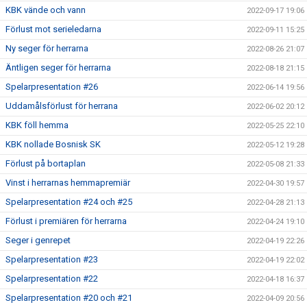
KBK vände och vann
2022-09-17 19:06
Förlust mot serieledarna
2022-09-11 15:25
Ny seger för herrarna
2022-08-26 21:07
Äntligen seger för herrarna
2022-08-18 21:15
Spelarpresentation #26
2022-06-14 19:56
Uddamålsförlust för herrana
2022-06-02 20:12
KBK föll hemma
2022-05-25 22:10
KBK nollade Bosnisk SK
2022-05-12 19:28
Förlust på bortaplan
2022-05-08 21:33
Vinst i herrarnas hemmapremiär
2022-04-30 19:57
Spelarpresentation #24 och #25
2022-04-28 21:13
Förlust i premiären för herrarna
2022-04-24 19:10
Seger i genrepet
2022-04-19 22:26
Spelarpresentation #23
2022-04-19 22:02
Spelarpresentation #22
2022-04-18 16:37
Spelarpresentation #20 och #21
2022-04-09 20:56