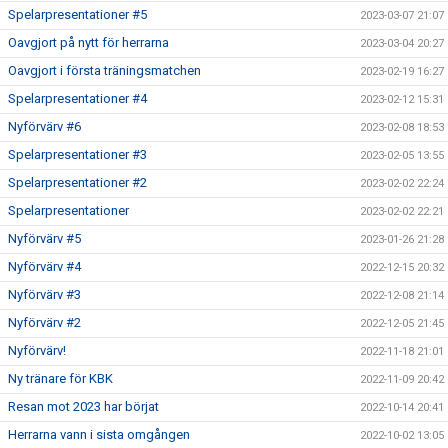
Spelarpresentationer #5
2023-03-07 21:07
Oavgjort på nytt för herrarna
2023-03-04 20:27
Oavgjort i första träningsmatchen
2023-02-19 16:27
Spelarpresentationer #4
2023-02-12 15:31
Nyförvärv #6
2023-02-08 18:53
Spelarpresentationer #3
2023-02-05 13:55
Spelarpresentationer #2
2023-02-02 22:24
Spelarpresentationer
2023-02-02 22:21
Nyförvärv #5
2023-01-26 21:28
Nyförvärv #4
2022-12-15 20:32
Nyförvärv #3
2022-12-08 21:14
Nyförvärv #2
2022-12-05 21:45
Nyförvärv!
2022-11-18 21:01
Ny tränare för KBK
2022-11-09 20:42
Resan mot 2023 har börjat
2022-10-14 20:41
Herrarna vann i sista omgången
2022-10-02 13:05