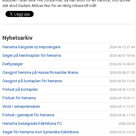
klubben - utan sina TRE första mål, då han stod för ett hattrick, och utöver
det stod Sadam Abbas Nur för en riktig rökare till mål!
Nyhetsarkiv
Herrarna bärgade ny trepoängare
2026-06-13 21:44
Seger på hemmaplan för herrarna
2026-06-07 18:40
Derbyseger
2026-05-14 00:47
Oavgjort hemma på Hasse Rosander Arena
2026-05-08 21:20
Oavgjort på bortaplan för herrarna
2026-05-03 15:05
Förlust på bortaplan
2026-04-26 12:53
Förlust för herrarna
2026-04-18 20:11
Vinst i seriepremiären
2026-04-12 15:51
Förlust i genrepet för herrarna
2026-04-06 17:50
Herrarna besegrade Eskilstuna FC
2026-03-28
Seger för herrarna mot Syrianska Eskilstuna
2026-03-22 18:25