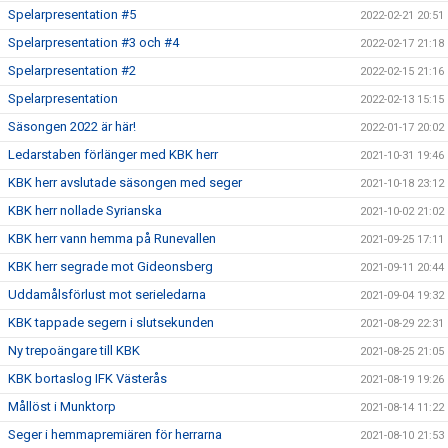
Spelarpresentation #5
2022-02-21 20:51
Spelarpresentation #3 och #4
2022-02-17 21:18
Spelarpresentation #2
2022-02-15 21:16
Spelarpresentation
2022-02-13 15:15
Säsongen 2022 är här!
2022-01-17 20:02
Ledarstaben förlänger med KBK herr
2021-10-31 19:46
KBK herr avslutade säsongen med seger
2021-10-18 23:12
KBK herr nollade Syrianska
2021-10-02 21:02
KBK herr vann hemma på Runevallen
2021-09-25 17:11
KBK herr segrade mot Gideonsberg
2021-09-11 20:44
Uddamålsförlust mot serieledarna
2021-09-04 19:32
KBK tappade segern i slutsekunden
2021-08-29 22:31
Ny trepoängare till KBK
2021-08-25 21:05
KBK bortaslog IFK Västerås
2021-08-19 19:26
Mållöst i Munktorp
2021-08-14 11:22
Seger i hemmapremiären för herrarna
2021-08-10 21:53