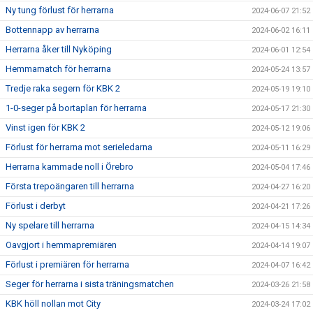
Ny tung förlust för herrarna
2024-06-07 21:52
Bottennapp av herrarna
2024-06-02 16:11
Herrarna åker till Nyköping
2024-06-01 12:54
Hemmamatch för herrarna
2024-05-24 13:57
Tredje raka segern för KBK 2
2024-05-19 19:10
1-0-seger på bortaplan för herrarna
2024-05-17 21:30
Vinst igen för KBK 2
2024-05-12 19:06
Förlust för herrarna mot serieledarna
2024-05-11 16:29
Herrarna kammade noll i Örebro
2024-05-04 17:46
Första trepoängaren till herrarna
2024-04-27 16:20
Förlust i derbyt
2024-04-21 17:26
Ny spelare till herrarna
2024-04-15 14:34
Oavgjort i hemmapremiären
2024-04-14 19:07
Förlust i premiären för herrarna
2024-04-07 16:42
Seger för herrarna i sista träningsmatchen
2024-03-26 21:58
KBK höll nollan mot City
2024-03-24 17:02