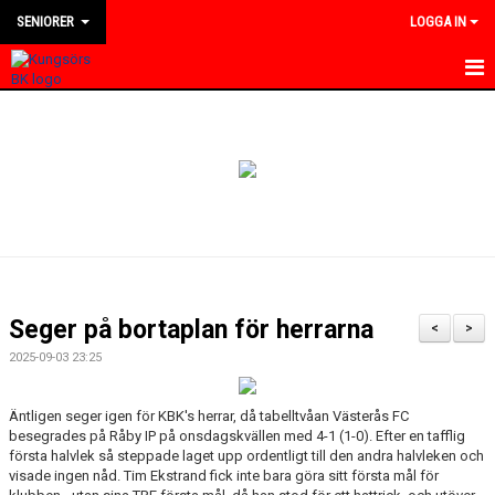
SENIORER
LOGGA IN
HEM
NYHETER
KALENDER
TRUPPEN
BILDGALLERI
Seger på bortaplan för herrarna
<
>
DOKUMENT
2025-09-03 23:25
KONTAKT
Äntligen seger igen för KBK's herrar, då tabelltvåan Västerås FC
besegrades på Råby IP på onsdagskvällen med 4-1 (1-0). Efter en tafflig
MATCHER
första halvlek så steppade laget upp ordentligt till den andra halvleken och
visade ingen nåd. Tim Ekstrand fick inte bara göra sitt första mål för
DIVISION 4 VÄSTMANLAND