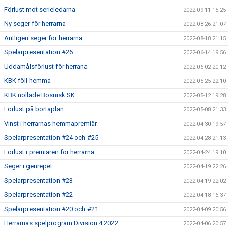
Förlust mot serieledarna
2022-09-11 15:25
Ny seger för herrarna
2022-08-26 21:07
Äntligen seger för herrarna
2022-08-18 21:15
Spelarpresentation #26
2022-06-14 19:56
Uddamålsförlust för herrana
2022-06-02 20:12
KBK föll hemma
2022-05-25 22:10
KBK nollade Bosnisk SK
2022-05-12 19:28
Förlust på bortaplan
2022-05-08 21:33
Vinst i herrarnas hemmapremiär
2022-04-30 19:57
Spelarpresentation #24 och #25
2022-04-28 21:13
Förlust i premiären för herrarna
2022-04-24 19:10
Seger i genrepet
2022-04-19 22:26
Spelarpresentation #23
2022-04-19 22:02
Spelarpresentation #22
2022-04-18 16:37
Spelarpresentation #20 och #21
2022-04-09 20:56
Herrarnas spelprogram Division 4 2022
2022-04-06 20:57