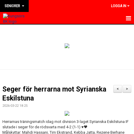
SENIORER
LOGGA IN
HEM
NYHETER
KALENDER
TRUPPEN
BILDGALLERI
Seger för herrarna mot Syrianska
<
>
DOKUMENT
Eskilstuna
2026-03-22 18:25
KONTAKT
MATCHER
Herrarnas träningsmatch idag mot division 3-laget Syrianska Eskilstuna IF
slutade i seger för de rödsvarta med 4-2 (1-1) ♥️🖤
Målskyttar: Mahdi Hassani, Tim Ekstrand, Kebba Jatta, Rezene Berhane
DIVISION 4 VÄSTMANLAND