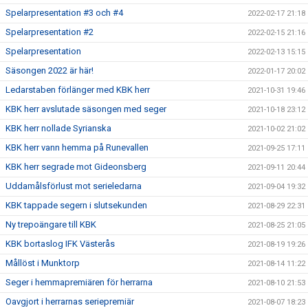
Spelarpresentation #3 och #4
2022-02-17 21:18
Spelarpresentation #2
2022-02-15 21:16
Spelarpresentation
2022-02-13 15:15
Säsongen 2022 är här!
2022-01-17 20:02
Ledarstaben förlänger med KBK herr
2021-10-31 19:46
KBK herr avslutade säsongen med seger
2021-10-18 23:12
KBK herr nollade Syrianska
2021-10-02 21:02
KBK herr vann hemma på Runevallen
2021-09-25 17:11
KBK herr segrade mot Gideonsberg
2021-09-11 20:44
Uddamålsförlust mot serieledarna
2021-09-04 19:32
KBK tappade segern i slutsekunden
2021-08-29 22:31
Ny trepoängare till KBK
2021-08-25 21:05
KBK bortaslog IFK Västerås
2021-08-19 19:26
Mållöst i Munktorp
2021-08-14 11:22
Seger i hemmapremiären för herrarna
2021-08-10 21:53
Oavgjort i herrarnas seriepremiär
2021-08-07 18:23