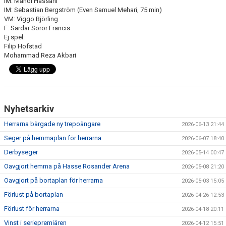
IM: Mahdi Hassani
IM: Sebastian Bergström (Even Samuel Mehari, 75 min)
VM: Viggo Björling
F: Sardar Soror Francis
Ej spel:
Filip Hofstad
Mohammad Reza Akbari
Nyhetsarkiv
Herrarna bärgade ny trepoängare
2026-06-13 21:44
Seger på hemmaplan för herrarna
2026-06-07 18:40
Derbyseger
2026-05-14 00:47
Oavgjort hemma på Hasse Rosander Arena
2026-05-08 21:20
Oavgjort på bortaplan för herrarna
2026-05-03 15:05
Förlust på bortaplan
2026-04-26 12:53
Förlust för herrarna
2026-04-18 20:11
Vinst i seriepremiären
2026-04-12 15:51