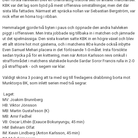
KBK var det lag som bjöd på mest offensiva omställningar, men det där
sista lilla fattades. Närmast att spräcka nollan var Sebastian Bergström, var
nick efter en hörna tog i ribban.
Hemmalaget gjorde två byten i paus och öppnade den andra halvleken
piggt i offensiven. Men Irsta jobbade sig tillbaka in i matchen och jämnade
ut det spelmässiga. Den sista kvarten satte KBK in en högre växel och blev
ett allt större hot mot gästerna, och i matchens 80:e kunde också inbytte
Even Samuel Mehari placera in det förlösande 1-0-målet. Irsta försökte
sedan trycka på för en kvittering, men när Anton Karlsson revs omkull i
straffområdet i matchens slutskede kunde Sardar Soror Francis rulla in 2-0
på straffspark - och segern var klar.
Väldigt sköna 3 poäng att ta med sig till fredagens drabbning borta mot
Munktorps BK, som inlett serien med två segrar.
Laget:
MV: Joakim Brunnberg
HB: Viktor Jönsson
MB: Martin Gustafsson (K)
MB: Amir Fadhel
VB: Oscar Lithén (Exauce Bokunyungu, 45 min)
HM: Behnam Olfat
IM: Kevin Lindberg (Anton Karlsson, 45 min)