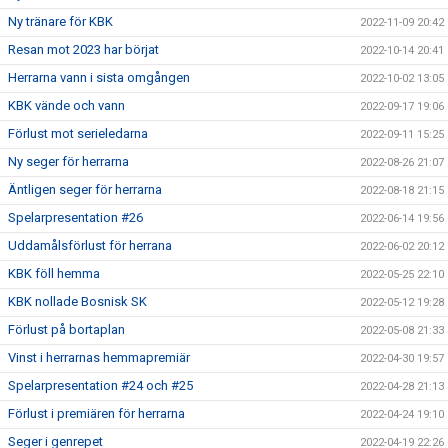
Ny tränare för KBK
2022-11-09 20:42
Resan mot 2023 har börjat
2022-10-14 20:41
Herrarna vann i sista omgången
2022-10-02 13:05
KBK vände och vann
2022-09-17 19:06
Förlust mot serieledarna
2022-09-11 15:25
Ny seger för herrarna
2022-08-26 21:07
Äntligen seger för herrarna
2022-08-18 21:15
Spelarpresentation #26
2022-06-14 19:56
Uddamålsförlust för herrana
2022-06-02 20:12
KBK föll hemma
2022-05-25 22:10
KBK nollade Bosnisk SK
2022-05-12 19:28
Förlust på bortaplan
2022-05-08 21:33
Vinst i herrarnas hemmapremiär
2022-04-30 19:57
Spelarpresentation #24 och #25
2022-04-28 21:13
Förlust i premiären för herrarna
2022-04-24 19:10
Seger i genrepet
2022-04-19 22:26