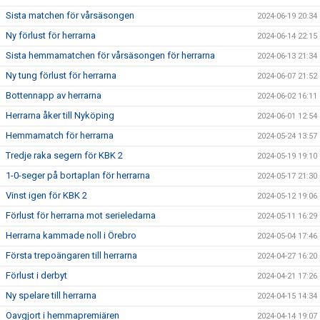
Sista matchen för vårsäsongen
2024-06-19 20:34
Ny förlust för herrarna
2024-06-14 22:15
Sista hemmamatchen för vårsäsongen för herrarna
2024-06-13 21:34
Ny tung förlust för herrarna
2024-06-07 21:52
Bottennapp av herrarna
2024-06-02 16:11
Herrarna åker till Nyköping
2024-06-01 12:54
Hemmamatch för herrarna
2024-05-24 13:57
Tredje raka segern för KBK 2
2024-05-19 19:10
1-0-seger på bortaplan för herrarna
2024-05-17 21:30
Vinst igen för KBK 2
2024-05-12 19:06
Förlust för herrarna mot serieledarna
2024-05-11 16:29
Herrarna kammade noll i Örebro
2024-05-04 17:46
Första trepoängaren till herrarna
2024-04-27 16:20
Förlust i derbyt
2024-04-21 17:26
Ny spelare till herrarna
2024-04-15 14:34
Oavgjort i hemmapremiären
2024-04-14 19:07