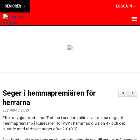
SENIORER
LOGGA IN
HEM
NYHETER
KALENDER
TRUPPEN
BILDGALLERI
Seger i hemmapremiären för
<
>
DOKUMENT
herrarna
2021-08-10 21:53
KONTAKT
Efter oavgjort borta mot Tortuna i seriepremiären var det så dags för
hemmapremiär på Runevallen för KBK i herrarnas division 4 - och det
MATCHER
slutade med rödsvart seger efter 2-0 (0-0).
DIVISION 4 VÄSTMANLAND
Den första halvleken blev en chansfattig historia sett till antalet målchanser.