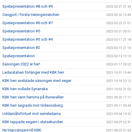
Spelarpresentation #8 och #9
2022-02-27 21:43
Oavgjort i första träningsmatchen
2022-02-26 16:44
Spelarpresentation #6 och #7
2022-02-23 21:01
Spelarpresentation #5
2022-02-21 20:51
Spelarpresentation #3 och #4
2022-02-17 21:18
Spelarpresentation #2
2022-02-15 21:16
Spelarpresentation
2022-02-13 15:15
Säsongen 2022 är här!
2022-01-17 20:02
Ledarstaben förlänger med KBK herr
2021-10-31 19:46
KBK herr avslutade säsongen med seger
2021-10-18 23:12
KBK herr nollade Syrianska
2021-10-02 21:02
KBK herr vann hemma på Runevallen
2021-09-25 17:11
KBK herr segrade mot Gideonsberg
2021-09-11 20:44
Uddamålsförlust mot serieledarna
2021-09-04 19:32
KBK tappade segern i slutsekunden
2021-08-29 22:31
Ny trepoängare till KBK
2021-08-25 21:05