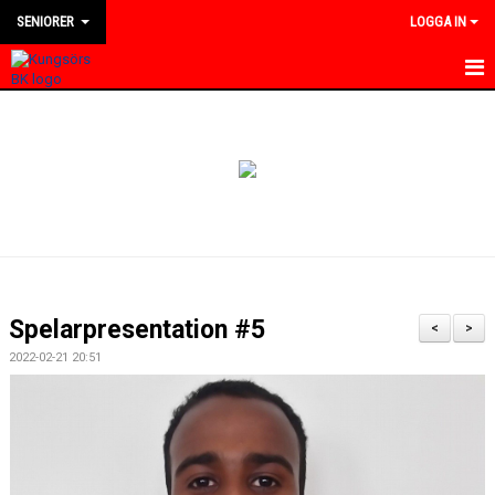
SENIORER
LOGGA IN
HEM
NYHETER
KALENDER
TRUPPEN
BILDGALLERI
Spelarpresentation #5
<
>
DOKUMENT
2022-02-21 20:51
KONTAKT
MATCHER
DIVISION 4 VÄSTMANLAND