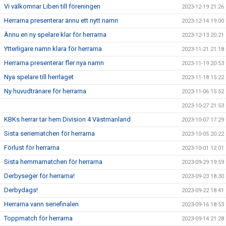
Vi välkomnar Liben till föreningen
2023-12-19 21:26
Herrarna presenterar ännu ett nytt namn
2023-12-14 19:00
Ännu en ny spelare klar för herrarna
2023-12-13 20:21
Ytterligare namn klara för herrarna
2023-11-21 21:18
Herrarna presenterar fler nya namn
2023-11-19 20:53
Nya spelare till herrlaget
2023-11-18 15:22
Ny huvudtränare för herrarna
2023-11-06 15:52
2023-10-27 21:53
KBKs herrar tar hem Division 4 Västmanland
2023-10-07 17:29
Sista seriematchen för herrarna
2023-10-05 20:22
Förlust för herrarna
2023-10-01 12:01
Sista hemmamatchen för herrarna
2023-09-29 19:59
Derbyseger för herrarna!
2023-09-23 18:30
Derbydags!
2023-09-22 18:41
Herrarna vann seriefinalen
2023-09-16 18:53
Toppmatch för herrarna
2023-09-14 21:28