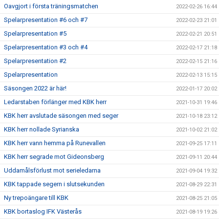
Oavgjort i första träningsmatchen
2022-02-26 16:44
Spelarpresentation #6 och #7
2022-02-23 21:01
Spelarpresentation #5
2022-02-21 20:51
Spelarpresentation #3 och #4
2022-02-17 21:18
Spelarpresentation #2
2022-02-15 21:16
Spelarpresentation
2022-02-13 15:15
Säsongen 2022 är här!
2022-01-17 20:02
Ledarstaben förlänger med KBK herr
2021-10-31 19:46
KBK herr avslutade säsongen med seger
2021-10-18 23:12
KBK herr nollade Syrianska
2021-10-02 21:02
KBK herr vann hemma på Runevallen
2021-09-25 17:11
KBK herr segrade mot Gideonsberg
2021-09-11 20:44
Uddamålsförlust mot serieledarna
2021-09-04 19:32
KBK tappade segern i slutsekunden
2021-08-29 22:31
Ny trepoängare till KBK
2021-08-25 21:05
KBK bortaslog IFK Västerås
2021-08-19 19:26