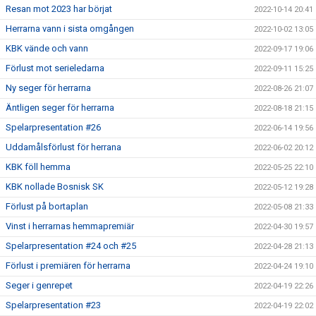
Resan mot 2023 har börjat
2022-10-14 20:41
Herrarna vann i sista omgången
2022-10-02 13:05
KBK vände och vann
2022-09-17 19:06
Förlust mot serieledarna
2022-09-11 15:25
Ny seger för herrarna
2022-08-26 21:07
Äntligen seger för herrarna
2022-08-18 21:15
Spelarpresentation #26
2022-06-14 19:56
Uddamålsförlust för herrana
2022-06-02 20:12
KBK föll hemma
2022-05-25 22:10
KBK nollade Bosnisk SK
2022-05-12 19:28
Förlust på bortaplan
2022-05-08 21:33
Vinst i herrarnas hemmapremiär
2022-04-30 19:57
Spelarpresentation #24 och #25
2022-04-28 21:13
Förlust i premiären för herrarna
2022-04-24 19:10
Seger i genrepet
2022-04-19 22:26
Spelarpresentation #23
2022-04-19 22:02