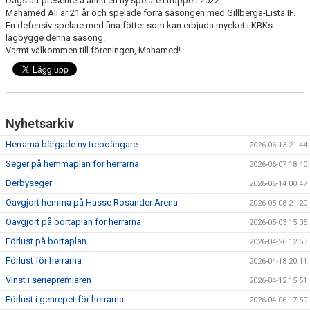
Dags att presentera ännu en ny spelare i truppen 2022.
Mahamed Ali är 21 år och spelade förra säsongen med Gillberga-Lista IF.
En defensiv spelare med fina fötter som kan erbjuda mycket i KBKs
lagbygge denna säsong.
Varmt välkommen till föreningen, Mahamed!
Nyhetsarkiv
Herrarna bärgade ny trepoängare
2026-06-13 21:44
Seger på hemmaplan för herrarna
2026-06-07 18:40
Derbyseger
2026-05-14 00:47
Oavgjort hemma på Hasse Rosander Arena
2026-05-08 21:20
Oavgjort på bortaplan för herrarna
2026-05-03 15:05
Förlust på bortaplan
2026-04-26 12:53
Förlust för herrarna
2026-04-18 20:11
Vinst i seriepremiären
2026-04-12 15:51
Förlust i genrepet för herrarna
2026-04-06 17:50