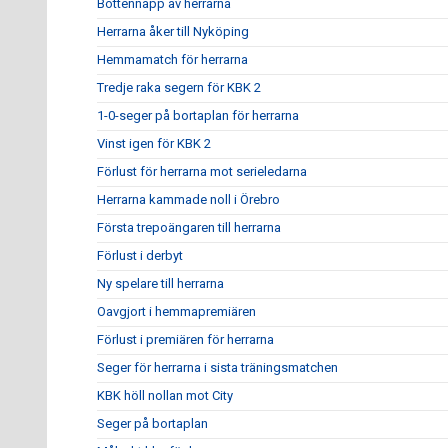
Bottennapp av herrarna
Herrarna åker till Nyköping
Hemmamatch för herrarna
Tredje raka segern för KBK 2
1-0-seger på bortaplan för herrarna
Vinst igen för KBK 2
Förlust för herrarna mot serieledarna
Herrarna kammade noll i Örebro
Första trepoängaren till herrarna
Förlust i derbyt
Ny spelare till herrarna
Oavgjort i hemmapremiären
Förlust i premiären för herrarna
Seger för herrarna i sista träningsmatchen
KBK höll nollan mot City
Seger på bortaplan