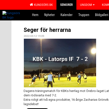
KUNGSÖRS BK
SENIORER
UNGDOM
KOMM
Hem
Nyheter
Kalender
Truppen
Bildgalleri
Seger för herrarna
2022-03-12 19:09
Dagens träningsmatch för KBKs herrlag mot Örebro-laget Lato
dem rödsvarta med 7-2.
Extra roligt att två egna produkter, 16-årige Zacharias Grönv
lagsdebut!