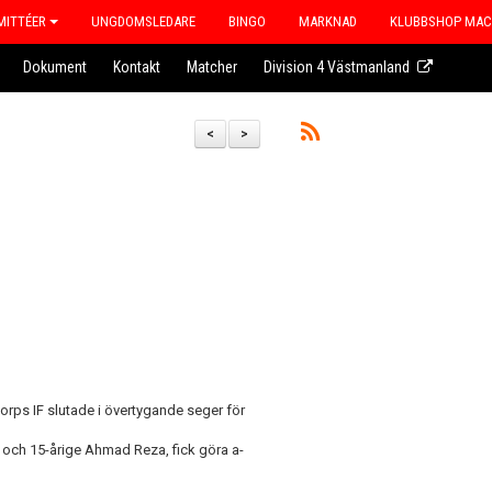
ITTÉER
UNGDOMSLEDARE
BINGO
MARKNAD
KLUBBSHOP MA
Dokument
Kontakt
Matcher
Division 4 Västmanland
<
>
rps IF slutade i övertygande seger för
ik och 15-årige Ahmad Reza, fick göra a-