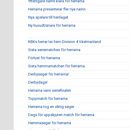
Ytterligare namn klara för herrarna
Herrarna presenterar fler nya namn
Nya spelare till herrlaget
Ny huvudtränare för herrarna
KBKs herrar tar hem Division 4 Västmanland
Sista seriematchen för herrarna
Förlust för herrarna
Sista hemmamatchen för herrarna
Derbyseger för herrarna!
Derbydags!
Herrarna vann seriefinalen
Toppmatch för herrarna
Herrarna tog en viktig seger
Dags för uppskjuten match för herrarna
Hemmaseger för herrarna