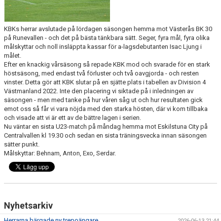
KBKs herrar avslutade på lördagen säsongen hemma mot Västerås BK 30
på Runevallen - och det på bästa tänkbara sätt. Seger, fyra mål, fyra olika
målskyttar och noll insläppta kassar för a-lagsdebutanten Isac Ljung i
målet.
Efter en knackig vårsäsong så repade KBK mod och svarade för en stark
höstsäsong, med endast två förluster och två oavgjorda - och resten
vinster. Detta gör att KBK slutar på en sjätte plats i tabellen av Division 4
Västmanland 2022. Inte den placering vi siktade på i inledningen av
säsongen - men med tanke på hur våren såg ut och hur resultaten gick
emot oss så får vi vara nöjda med den starka hösten, där vi kom tillbaka
och visade att vi är ett av de bättre lagen i serien.
Nu väntar en sista U23-match på måndag hemma mot Eskilstuna City på
Centralvallen kl 19.30 och sedan en sista träningsvecka innan säsongen
sätter punkt.
Målskyttar: Behnam, Anton, Exo, Serdar.
Nyhetsarkiv
Herrarna bärgade ny trepoängare
2026-06-13 21:44