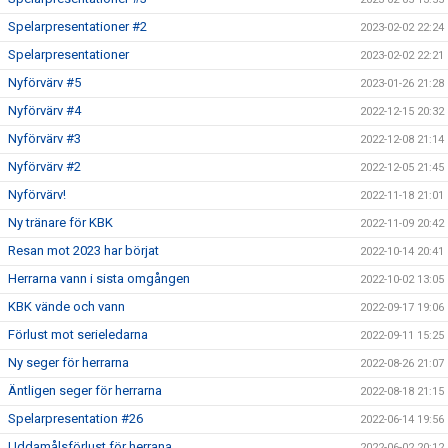
Spelarpresentationer #2
2023-02-02 22:24
Spelarpresentationer
2023-02-02 22:21
Nyförvärv #5
2023-01-26 21:28
Nyförvärv #4
2022-12-15 20:32
Nyförvärv #3
2022-12-08 21:14
Nyförvärv #2
2022-12-05 21:45
Nyförvärv!
2022-11-18 21:01
Ny tränare för KBK
2022-11-09 20:42
Resan mot 2023 har börjat
2022-10-14 20:41
Herrarna vann i sista omgången
2022-10-02 13:05
KBK vände och vann
2022-09-17 19:06
Förlust mot serieledarna
2022-09-11 15:25
Ny seger för herrarna
2022-08-26 21:07
Äntligen seger för herrarna
2022-08-18 21:15
Spelarpresentation #26
2022-06-14 19:56
Uddamålsförlust för herrana
2022-06-02 20:12