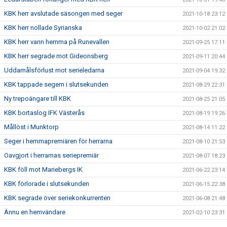
KBK herr avslutade säsongen med seger
2021-10-18 23:12
KBK herr nollade Syrianska
2021-10-02 21:02
KBK herr vann hemma på Runevallen
2021-09-25 17:11
KBK herr segrade mot Gideonsberg
2021-09-11 20:44
Uddamålsförlust mot serieledarna
2021-09-04 19:32
KBK tappade segern i slutsekunden
2021-08-29 22:31
Ny trepoängare till KBK
2021-08-25 21:05
KBK bortaslog IFK Västerås
2021-08-19 19:26
Mållöst i Munktorp
2021-08-14 11:22
Seger i hemmapremiären för herrarna
2021-08-10 21:53
Oavgjort i herrarnas seriepremiär
2021-08-07 18:23
KBK föll mot Mariebergs IK
2021-06-22 23:14
KBK förlorade i slutsekunden
2021-06-15 22:38
KBK segrade över seriekonkurrenten
2021-06-08 21:48
Ännu en hemvändare
2021-02-10 23:31
Nyförvärv #3
2020-12-16 13:21