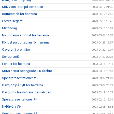
KBK vann stort på bortaplan
2023-05-17 21:35
Bortamatch för herrarna
2023-05-17 17:42
Första segern!
2023-05-13 18:48
Matchdag
2023-05-13 13:02
Ny uddamålsförlust för herrarna
2023-05-06 18:56
Förlust på bortaplan för herrarna
2023-04-29 15:57
Oavgjort i premiären
2023-04-22 19:07
Seriepremiär!
2023-04-20 22:26
Förlust för herrarna
2023-03-18 19:11
KBKs herrar besegrade IFK Örebro
2023-03-11 18:57
Spelarpresentationer #5
2023-03-07 21:07
Oavgjort på nytt för herrarna
2023-03-04 20:27
Oavgjort i första träningsmatchen
2023-02-19 16:27
Spelarpresentationer #4
2023-02-12 15:31
Nyförvärv #6
2023-02-08 18:53
Spelarpresentationer #3
2023-02-05 13:55