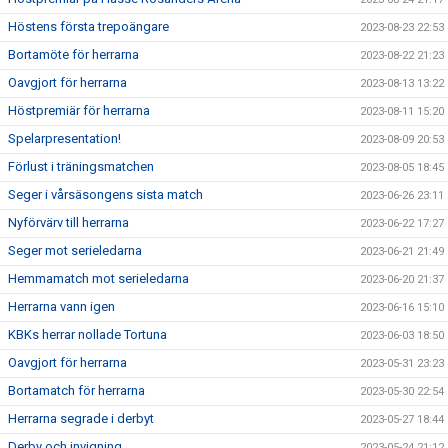
Höstens första trepoängare
2023-08-23 22:53
Bortamöte för herrarna
2023-08-22 21:23
Oavgjort för herrarna
2023-08-13 13:22
Höstpremiär för herrarna
2023-08-11 15:20
Spelarpresentation!
2023-08-09 20:53
Förlust i träningsmatchen
2023-08-05 18:45
Seger i vårsäsongens sista match
2023-06-26 23:11
Nyförvärv till herrarna
2023-06-22 17:27
Seger mot serieledarna
2023-06-21 21:49
Hemmamatch mot serieledarna
2023-06-20 21:37
Herrarna vann igen
2023-06-16 15:10
KBKs herrar nollade Tortuna
2023-06-03 18:50
Oavgjort för herrarna
2023-05-31 23:23
Bortamatch för herrarna
2023-05-30 22:54
Herrarna segrade i derbyt
2023-05-27 18:44
Derby och invigning
2023-05-24 21:12