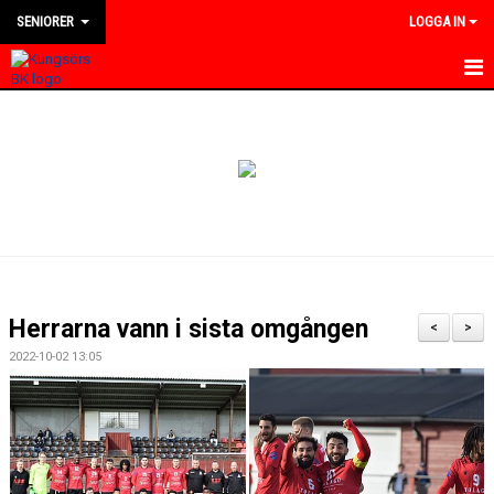
SENIORER
LOGGA IN
HEM
NYHETER
KALENDER
TRUPPEN
BILDGALLERI
Herrarna vann i sista omgången
<
>
DOKUMENT
2022-10-02 13:05
KONTAKT
MATCHER
DIVISION 4 VÄSTMANLAND