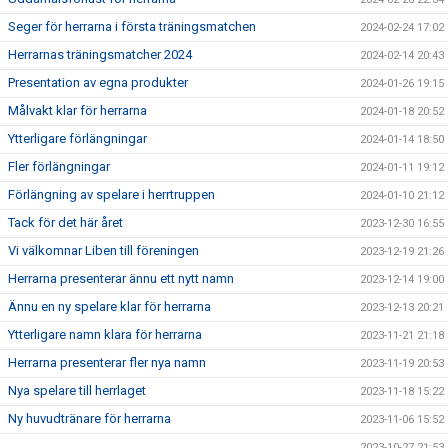
Seger för herrarna i första träningsmatchen
2024-02-24 17:02
Herrarnas träningsmatcher 2024
2024-02-14 20:43
Presentation av egna produkter
2024-01-26 19:15
Målvakt klar för herrarna
2024-01-18 20:52
Ytterligare förlängningar
2024-01-14 18:50
Fler förlängningar
2024-01-11 19:12
Förlängning av spelare i herrtruppen
2024-01-10 21:12
Tack för det här året
2023-12-30 16:55
Vi välkomnar Liben till föreningen
2023-12-19 21:26
Herrarna presenterar ännu ett nytt namn
2023-12-14 19:00
Ännu en ny spelare klar för herrarna
2023-12-13 20:21
Ytterligare namn klara för herrarna
2023-11-21 21:18
Herrarna presenterar fler nya namn
2023-11-19 20:53
Nya spelare till herrlaget
2023-11-18 15:22
Ny huvudtränare för herrarna
2023-11-06 15:52
2023-10-27 21:53