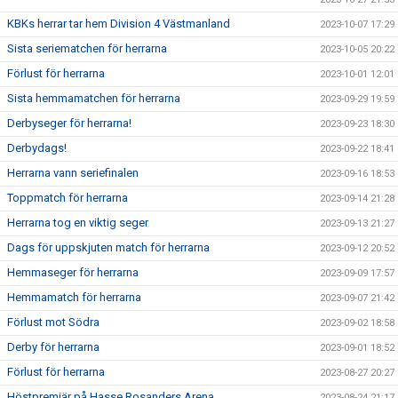
KBKs herrar tar hem Division 4 Västmanland
2023-10-07 17:29
Sista seriematchen för herrarna
2023-10-05 20:22
Förlust för herrarna
2023-10-01 12:01
Sista hemmamatchen för herrarna
2023-09-29 19:59
Derbyseger för herrarna!
2023-09-23 18:30
Derbydags!
2023-09-22 18:41
Herrarna vann seriefinalen
2023-09-16 18:53
Toppmatch för herrarna
2023-09-14 21:28
Herrarna tog en viktig seger
2023-09-13 21:27
Dags för uppskjuten match för herrarna
2023-09-12 20:52
Hemmaseger för herrarna
2023-09-09 17:57
Hemmamatch för herrarna
2023-09-07 21:42
Förlust mot Södra
2023-09-02 18:58
Derby för herrarna
2023-09-01 18:52
Förlust för herrarna
2023-08-27 20:27
Höstpremiär på Hasse Rosanders Arena
2023-08-24 21:17