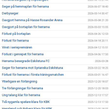
Seger på hemmaplan för herrarna
2026-06-07 18:40
Derbyseger
2026-05-14 00:47
Oavgjort hemma på Hasse Rosander Arena
2026-05-08 21:20
Oavgjort på bortaplan för herrarna
2026-05-03 15:05
Förlust på bortaplan
2026-04-26 12:53
Förlust för herrarna
2026-04-18 20:11
Vinst i seriepremiären
2026-04-12 15:51
Förlust i genrepet för herrarna
2026-04-06 17:50
Herrarna besegrade Eskilstuna FC
2026-03-28
Seger för herrarna mot Syrianska Eskilstuna
2026-03-22 18:25
Förlust för herrarna i första träningsmatchen
2026-03-01 16:47
Ytterligare en förlängning
2025-12-20 18:07
Tre förlängningar för herrarna
2025-12-20 18:03
Ung talang klar för herrarna
2025-12-13 17:57
Två nygamla spelare klara för KBK
2025-12-13 17:50
Hessleryd och Nyberg klara för KBK
2025-12-05 18:55