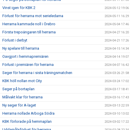
Vinst igen för KBK 2
2024-05-12 19:06
Förlust för herrarna mot serieledarna
2024-05-11 16:29
Herrarna kammade noll i Örebro
2024-05-04 17:46
Första trepoängaren till herrarna
2024-04-27 16:20
Förlust i derbyt
2024-04-21 17:26
Ny spelare till herrarna
2024-04-15 14:34
Oavgjort i hemmapremiären
2024-04-14 19:07
Förlust i premiären för herrarna
2024-04-07 16:42
Seger för herrarna i sista träningsmatchen
2024-03-26 21:58
KBK höll nollan mot City
2024-03-24 17:02
Seger på bortaplan
2024-03-17 18:41
Målvakt klar för herrarna
2024-03-16 17:43
Ny seger för A-laget
2024-03-13 22:59
Herrarna nollade Arboga Södra
2024-03-10 13:02
KBK förlorade på hemmaplan
2024-03-02 17:22
Uddamålsförlust för herrarna
2024-02-28 22:34