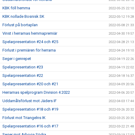
KBK föll hemma
2022-05-25 22:10
KBK nollade Bosnisk SK
2022-05-12 19:28
Förlust på bortaplan
2022-05-08 21:33
Vinst i herrarnas hemmapremiär
2022-04-30 19:57
Spelarpresentation #24 och #25
2022-04-28 21:13
Förlust i premiären för herrarna
2022-04-24 19:10
Seger i genrepet
2022-04-19 22:26
Spelarpresentation #23
2022-04-19 22:02
Spelarpresentation #22
2022-04-18 16:37
Spelarpresentation #20 och #21
2022-04-09 20:56
Herrarnas spelprogram Division 4 2022
2022-04-06 20:57
Uddamålsförlust mot Jäders IF
2022-04-03 17:44
Spelarpresentation #18 och #19
2022-03-26 20:32
Förlust mot Triangelns IK
2022-03-25 20:35
Spelarpresentation #16 och #17
2022-03-22 21:48
Seger mot Arboga Södra
2022-03-19 17:53