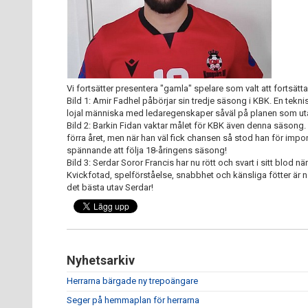
Vi fortsätter presentera "gamla" spelare som valt att fortsätta
Bild 1: Amir Fadhel påbörjar sin tredje säsong i KBK. En tekn
lojal människa med ledaregenskaper såväl på planen som uta
Bild 2: Barkin Fidan vaktar målet för KBK även denna säsong
förra året, men när han väl fick chansen så stod han för impo
spännande att följa 18-åringens säsong!
Bild 3: Serdar Soror Francis har nu rött och svart i sitt blod 
Kvickfotad, spelförståelse, snabbhet och känsliga fötter är n
det bästa utav Serdar!
Nyhetsarkiv
Herrarna bärgade ny trepoängare
Seger på hemmaplan för herrarna