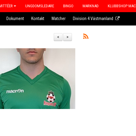
ITTÉER
UNGDOMSLEDARE
BINGO
MARKNAD
KLUBBSHOP MA
Dokument
Kontakt
Matcher
Division 4 Västmanland
<
>