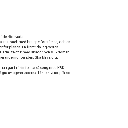
 i de rödsvarta.
isk mittback med bra spelförståelse, och en
nför planen. En framtida lagkapten.
. Hade lite otur med skador och sjukdomar
nerande ingripanden. Ska bli väldigt
när han går in i sin femte säsong med KBK.
ågra av egenskaperna. I år kan vi nog få se