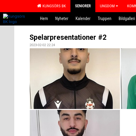
KUNGSÖRS BK
SENIORER
UNGDOM
KOMM
Hem
Nyheter
Kalender
Truppen
Bildgalleri
Spelarpresentationer #2
2023-02-02 22:24