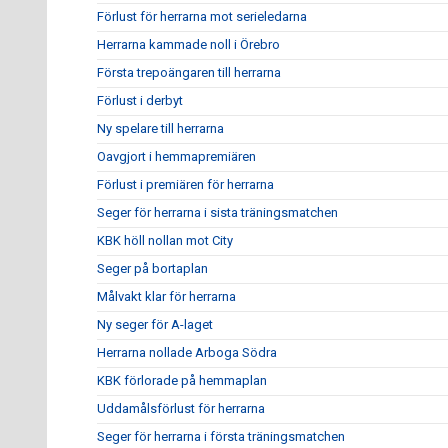
Förlust för herrarna mot serieledarna
Herrarna kammade noll i Örebro
Första trepoängaren till herrarna
Förlust i derbyt
Ny spelare till herrarna
Oavgjort i hemmapremiären
Förlust i premiären för herrarna
Seger för herrarna i sista träningsmatchen
KBK höll nollan mot City
Seger på bortaplan
Målvakt klar för herrarna
Ny seger för A-laget
Herrarna nollade Arboga Södra
KBK förlorade på hemmaplan
Uddamålsförlust för herrarna
Seger för herrarna i första träningsmatchen