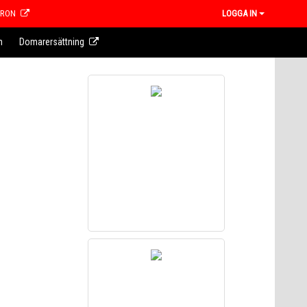
CRON
LOGGA IN
n
Domarersättning