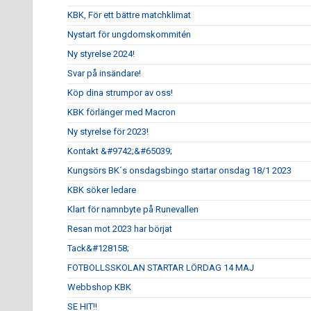
KBK, För ett bättre matchklimat
Nystart för ungdomskommitén
Ny styrelse 2024!
Svar på insändare!
Köp dina strumpor av oss!
KBK förlänger med Macron
Ny styrelse för 2023!
Kontakt &#9742;&#65039;
Kungsörs BK´s onsdagsbingo startar onsdag 18/1 2023
KBK söker ledare
Klart för namnbyte på Runevallen
Resan mot 2023 har börjat
Tack&#128158;
FOTBOLLSSKOLAN STARTAR LÖRDAG 14 MAJ
Webbshop KBK
SE HIT!!