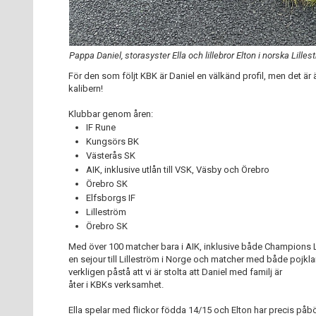
Pappa Daniel, storasyster Ella och lillebror Elton i norska Lilles
För den som följt KBK är Daniel en välkänd profil, men det är
kalibern!
Klubbar genom åren:
IF Rune
Kungsörs BK
Västerås SK
AIK, inklusive utlån till VSK, Väsby och Örebro
Örebro SK
Elfsborgs IF
Lilleström
Örebro SK
Med över 100 matcher bara i AIK, inklusive både Champions
en sejour till Lilleström i Norge och matcher med både pojk
verkligen påstå att vi är stolta att Daniel med familj är
åter i KBKs verksamhet.
Ella spelar med flickor födda 14/15 och Elton har precis påbö