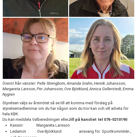
Överst från vänster: Pelle Strengbom, Amanda Grahn, Henrik Johansson,
Margareta Larsson, Per Johansson, Ove Björklund, Annica Gellerstedt, Emma
Nygren
Styrelsen väljs av årsmötet så se till att komma med förslag på
styrelsemedlemmar om du har någon som du tror kan och vill arbeta för
hela KBK.
Du kan meddela Valberedningen eller
Jill
på kansliet tel
076-0210190
Kassör: Margareta Larsson
Ledamot Ove Björklund ansvarig för Sportkommitén ,