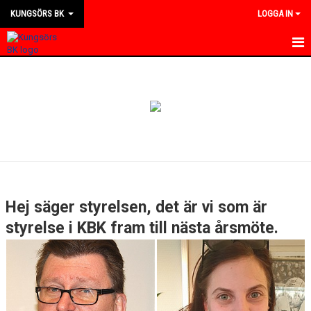
KUNGSÖRS BK
LOGGA IN
HEM
NYHETER
KALENDER
MATCHER
KONTAKT
Hej säger styrelsen, det är vi som är
OM KLUBBEN
styrelse i KBK fram till nästa årsmöte.
BILDGALLERI
DOKUMENT
BLI MEDLEM I KBK